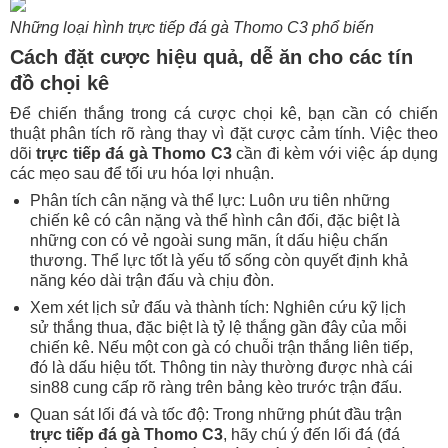
Những loại hình trực tiếp đá gà Thomo C3 phổ biến
Cách đặt cược hiệu quả, dễ ăn cho các tín
đồ chọi kê
Để chiến thắng trong cá cược chọi kê, bạn cần có chiến
thuật phân tích rõ ràng thay vì đặt cược cảm tính. Việc theo
dõi
trực tiếp đá gà Thomo C3
cần đi kèm với việc áp dụng
các mẹo sau để tối ưu hóa lợi nhuận.
Phân tích cân nặng và thể lực: Luôn ưu tiên những
chiến kê có cân nặng và thể hình cân đối, đặc biệt là
những con có vẻ ngoài sung mãn, ít dấu hiệu chấn
thương. Thể lực tốt là yếu tố sống còn quyết định khả
năng kéo dài trận đấu và chịu đòn.
Xem xét lịch sử đấu và thành tích: Nghiên cứu kỹ lịch
sử thắng thua, đặc biệt là tỷ lệ thắng gần đây của mỗi
chiến kê. Nếu một con gà có chuỗi trận thắng liên tiếp,
đó là dấu hiệu tốt. Thông tin này thường được nhà cái
sin88 cung cấp rõ ràng trên bảng kèo trước trận đấu.
Quan sát lối đá và tốc độ: Trong những phút đầu trận
trực tiếp đá gà Thomo C3
, hãy chú ý đến lối đá (đá