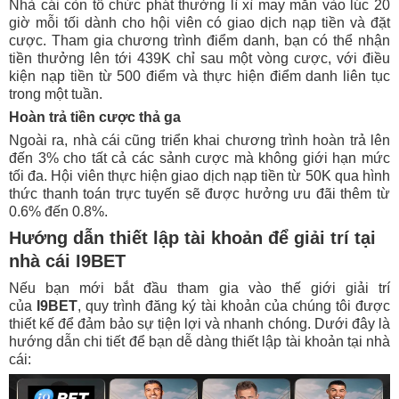
Nhà cái còn tổ chức phát thưởng lì xì may mắn vào lúc 20
giờ mỗi tối dành cho hội viên có giao dịch nạp tiền và đặt
cược. Tham gia chương trình điểm danh, bạn có thể nhận
tiền thưởng lên tới 439K chỉ sau một vòng cược, với điều
kiện nạp tiền từ 500 điểm và thực hiện điểm danh liên tục
trong một tuần.
Hoàn trả tiền cược thả ga
Ngoài ra, nhà cái cũng triển khai chương trình hoàn trả lên
đến 3% cho tất cả các sảnh cược mà không giới hạn mức
tối đa. Hội viên thực hiện giao dịch nạp tiền từ 50K qua hình
thức thanh toán trực tuyến sẽ được hưởng ưu đãi thêm từ
0.6% đến 0.8%.
Hướng dẫn thiết lập tài khoản để giải trí tại
nhà cái I9BET
Nếu bạn mới bắt đầu tham gia vào thế giới giải trí
của
I9BET
, quy trình đăng ký tài khoản của chúng tôi được
thiết kế để đảm bảo sự tiện lợi và nhanh chóng. Dưới đây là
hướng dẫn chi tiết để bạn dễ dàng thiết lập tài khoản tại nhà
cái: