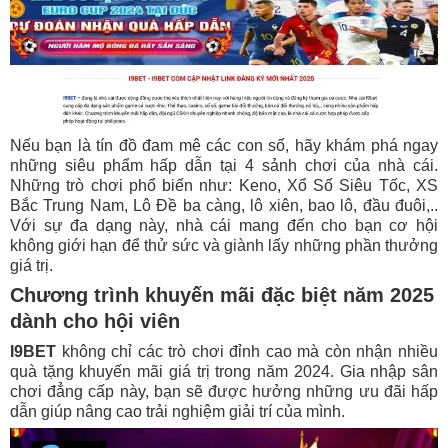
Nếu bạn là tín đồ đam mê các con số, hãy khám phá ngay
những siêu phẩm hấp dẫn tại 4 sảnh chơi của nhà cái.
Những trò chơi phổ biến như: Keno, Xổ Số Siêu Tốc, XS
Bắc Trung Nam, Lô Đề ba càng, lô xiên, bao lô, đầu đuôi,..
Với sự đa dạng này, nhà cái mang đến cho bạn cơ hội
không giới hạn để thử sức và giành lấy những phần thưởng
giá trị.
Chương trình khuyến mãi đặc biệt năm 2025
dành cho hội viên
I9BET
không chỉ các trò chơi đỉnh cao mà còn nhận nhiều
quà tặng khuyến mãi giá trị trong năm 2024. Gia nhập sân
chơi đẳng cấp này, bạn sẽ được hưởng những ưu đãi hấp
dẫn giúp nâng cao trải nghiệm giải trí của mình.