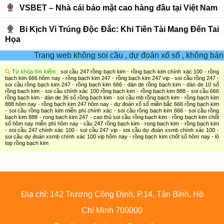
VSBET – Nhà cái bảo mật cao hàng đầu tại Việt Nam
Bi Kịch Vì Trúng Độc Đắc: Khi Tiền Tài Mang Đến Tai
Họa
Trang web không soi cầu , dự đoán xổ số , không bán số , kh
Từ khóa tìm kiếm :
soi cầu 247 rồng bạch kim
-
rồng bạch kim chính xác 100
-
rồng
bạch kim 666 hôm nay -
rồng bạch kim 247
-
rồng bạch kim 247 vip
-
soi cầu rồng 247
-
soi cầu rồng bạch kim 247
-
rồng bạch kim 666
-
dàn de rồng bạch kim
-
dàn de 10 số
rồng bạch kim
-
soi cầu chính xác 100 rồng bạch kim
-
rồng bạch kim 888
-
soi cầu 666
rồng bạch kim
-
dàn de 36 số rồng bạch kim
-
soi cầu mb rồng bạch kim
-
rồng bạch kim
888 hôm nay
-
rồng bạch kim 247 hôm nay
-
dự đoán xổ số miền bắc 666 rồng bạch kim
-
soi cầu rồng bạch kim miễn phí chính xác
-
soi cầu rồng bạch kim 666
-
soi cầu rồng
bạch kim 888
-
rong bach kim 247
-
cao thủ soi cầu rồng bạch kim
-
rồng bạch kim chốt
số hôm nay miễn phí hôm nay
-
cầu 247 rồng bạch kim
-
rong bach kim
-
rồng bạch kim
-
soi cầu 247 chính xác 100
-
soi cầu 247 vip
-
soi cầu dự đoán xsmb chính xác 100
-
soi cầu dự đoán xsmb chính xác 100 vip hôm nay
-
rồng bạch kim chốt số hôm nay
-
lô
top rồng bạch kim
đánh bài đổi thưởng
-
lô đề online
-
nk88
-
ee88
-
rikvip
-
xocdia88
-
trực tiếp bóng đá sutbongtv
-
trực tiếp bóng đá sutbongtv
-
Địa chỉ: 142 Trương Công Định, P.14, Tân Bình, Hồ
Chí Minh 700000