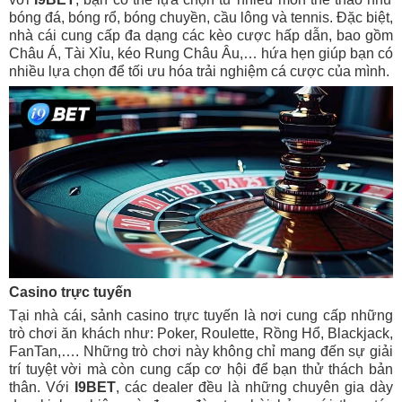
bóng đá, bóng rổ, bóng chuyền, cầu lông và tennis. Đặc biệt,
nhà cái cung cấp đa dạng các kèo cược hấp dẫn, bao gồm
Châu Á, Tài Xỉu, kéo Rung Châu Âu,… hứa hẹn giúp bạn có
nhiều lựa chọn để tối ưu hóa trải nghiệm cá cược của mình.
Casino trực tuyến
Tại nhà cái, sảnh casino trực tuyến là nơi cung cấp những
trò chơi ăn khách như: Poker, Roulette, Rồng Hổ, Blackjack,
FanTan,…. Những trò chơi này không chỉ mang đến sự giải
trí tuyệt vời mà còn cung cấp cơ hội để bạn thử thách bản
thân. Với
I9BET
, các dealer đều là những chuyên gia dày