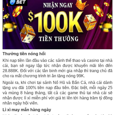
Thưởng tiền nóng hổi
Khi nạp tiền lần đầu vào các sảnh thể thao và casino tại nhà
cái, bạn sẽ ngay lập tức nhận được khuyến mãi lên đến
28.888K. Đối với các tân binh mới gia nhập thì trang chủ đã
cho ra mắt chương trình tri ân tặng nóng 99K.
Ngoài ra, khi chơi tại sảnh Nổ Hũ và Bắn Cá, nhà cái dành
tặng ưu đãi 100% tiền nạp đầu tiên. Đặc biệt, mỗi ngày 25
và mùng 8 hàng tháng, tất cả các game thủ tại nhà cái sẽ
nhận được lì xì miễn phí với giá trị lên tới hàng trăm tỷ đồng
nhân ngày hội viên.
Lì xì may mắn hàng ngày