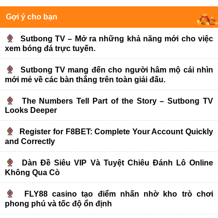
Gợi ý cho bạn
Sutbong TV – Mở ra những khả năng mới cho việc
xem bóng đá trực tuyến.
Sutbong TV mang đến cho người hâm mộ cái nhìn
mới mẻ về các bàn thắng trên toàn giải đấu.
The Numbers Tell Part of the Story – Sutbong TV
Looks Deeper
Register for F8BET: Complete Your Account Quickly
and Correctly
Dàn Đề Siêu VIP Và Tuyệt Chiêu Đánh Lô Online
Không Qua Cò
FLY88 casino tạo điểm nhấn nhờ kho trò chơi
phong phú và tốc độ ổn định