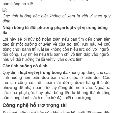
bàn thắng hợp lệ.
Các tình huống đặc biệt không bị xem là việt vị theo quy
định
Nhận bóng từ đối phương phạm luật việt vị trong bóng
đá
Lỗi này sẽ bị hủy bỏ hoàn toàn nếu bạn tìm đến chân tiền
đạo từ một đường chuyền về của đối thủ. Khi hậu vệ chủ
động chơi banh thì luật sẽ không còn hiệu lực đối với người
tấn công. Tuy nhiên nếu trái banh chỉ vô tình đập vào người
hậu vệ đổi hướng thì lỗi việt vị vẫn được tính.
Các tình huống cố định
Quy định
luật việt vị trong bóng đá
không áp dụng cho các
tình huống ném biên đưa banh vào cuộc từ biên dọc. Cầu
thủ tấn công có thể thoải mái đứng dưới hàng thủ đối
phương để nhận banh từ tay đồng đội ném vào. Ngoài ra
các quả phạt góc hay phát bóng lên từ khung thành cũng
nằm trong danh sách miễn trừ đặc biệt quan trọng.
Công nghệ hỗ trợ trọng tài
Sự phát triển vượt bậc của khoa học kỹ thuật đã mang đến