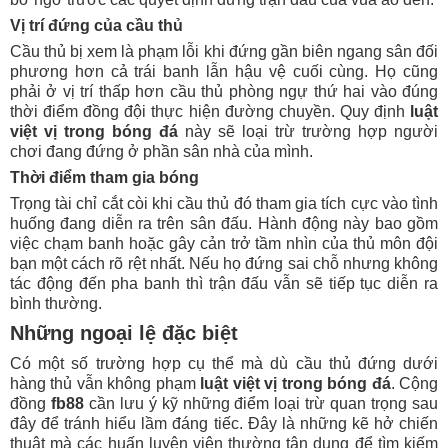
Vị trí đứng của cầu thủ
Cầu thủ bị xem là phạm lỗi khi đứng gần biên ngang sân đối
phương hơn cả trái banh lẫn hậu vệ cuối cùng. Họ cũng
phải ở vị trí thấp hơn cầu thủ phòng ngự thứ hai vào đúng
thời điểm đồng đội thực hiện đường chuyền. Quy định
luật
việt vị trong bóng đá
này sẽ loại trừ trường hợp người
chơi đang đứng ở phần sân nhà của mình.
Thời điểm tham gia bóng
Trọng tài chỉ cắt còi khi cầu thủ đó tham gia tích cực vào tình
huống đang diễn ra trên sân đấu. Hành động này bao gồm
việc chạm banh hoặc gây cản trở tầm nhìn của thủ môn đội
bạn một cách rõ rệt nhất. Nếu họ đứng sai chỗ nhưng không
tác động đến pha banh thì trận đấu vẫn sẽ tiếp tục diễn ra
bình thường.
Những ngoại lệ đặc biệt
Có một số trường hợp cụ thể mà dù cầu thủ đứng dưới
hàng thủ vẫn không phạm
luật việt vị trong bóng đá
. Cộng
đồng
fb88
cần lưu ý kỹ những điểm loại trừ quan trọng sau
đây để tránh hiểu lầm đáng tiếc. Đây là những kẽ hở chiến
thuật mà các huấn luyện viên thường tận dụng để tìm kiếm