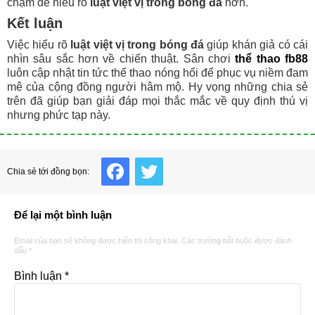
chậm để hiểu rõ
luật việt vị trong bóng đá
hơn.
Kết luận
Việc hiểu rõ
luật việt vị trong bóng đá
giúp khán giả có cái
nhìn sâu sắc hơn về chiến thuật. Sân chơi
thể thao fb88
luôn cập nhật tin tức thể thao nóng hổi để phục vụ niềm đam
mê của cộng đồng người hâm mộ. Hy vọng những chia sẻ
trên đã giúp bạn giải đáp mọi thắc mắc về quy định thú vị
nhưng phức tạp này.
Facebook
Twitter
Chia sẻ tới đồng bọn:
Để lại một bình luận
Email của bạn sẽ không được hiển thị công khai.
Các trường bắt buộc được đánh
dấu
*
Bình luận
*