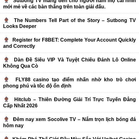
Sutbong TV mang đến cho người hâm mộ cái nhìn
mới mẻ về các bàn thắng trên toàn giải đấu.
The Numbers Tell Part of the Story – Sutbong TV
Looks Deeper
Register for F8BET: Complete Your Account Quickly
and Correctly
Dàn Đề Siêu VIP Và Tuyệt Chiêu Đánh Lô Online
Không Qua Cò
FLY88 casino tạo điểm nhấn nhờ kho trò chơi
phong phú và tốc độ ổn định
Hitclub – Thiên Đường Giải Trí Trực Tuyến Đẳng
Cấp Nhất 2026
Đêm nay xem Socolive TV – Nắm trọn lịch bóng đá
hôm nay
Khám Phá Thế Giới Đầy Màu Sắc Với Unibet Casino