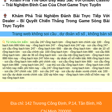
– Trải Nghiệm Đỉnh Cao Của Chơi Game Trực Tuyến
Khám Phá Trải Nghiệm Đánh Bài Trực Tiếp Với
Dealer – Bí Quyết Chiến Thắng Trong Game Sòng Bài
Trực Tuyến
Trang web không soi cầu , dự đoán xổ số , không bán số , khô
Từ khóa tìm kiếm :
soi cầu 247 rồng bạch kim
-
rồng bạch kim chính xác 100
-
rồng
bạch kim 666 hôm nay -
rồng bạch kim 247
-
rồng bạch kim 247 vip
-
soi cầu rồng 247
-
soi cầu rồng bạch kim 247
-
rồng bạch kim 666
-
dàn de rồng bạch kim
-
dàn de 10 số
rồng bạch kim
-
soi cầu chính xác 100 rồng bạch kim
-
rồng bạch kim 888
-
soi cầu 666
rồng bạch kim
-
dàn de 36 số rồng bạch kim
-
soi cầu mb rồng bạch kim
-
rồng bạch kim
888 hôm nay
-
rồng bạch kim 247 hôm nay
-
dự đoán xổ số miền bắc 666 rồng bạch kim
-
soi cầu rồng bạch kim miễn phí chính xác
-
soi cầu rồng bạch kim 666
-
soi cầu rồng
bạch kim 888
-
rong bach kim 247
-
cao thủ soi cầu rồng bạch kim
-
rồng bạch kim chốt
số hôm nay miễn phí hôm nay
-
cầu 247 rồng bạch kim
-
rong bach kim
-
rồng bạch kim
-
soi cầu 247 chính xác 100
-
soi cầu 247 vip
-
soi cầu dự đoán xsmb chính xác 100
-
soi cầu dự đoán xsmb chính xác 100 vip hôm nay
-
rồng bạch kim chốt số hôm nay
-
lô
top rồng bạch kim
đánh bài đổi thưởng
-
lô đề online
-
nk88
-
ee88
-
rikvip
-
xocdia88
-
trực tiếp bóng đá sutbongtv
-
trực tiếp bóng đá sutbongtv
-
Địa chỉ: 142 Trương Công Định, P.14, Tân Bình, Hồ
Chí Minh 700000