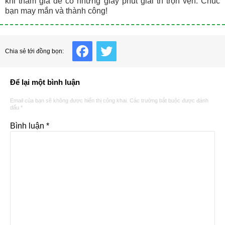
khi tham gia để có những giây phút giải trí trọn vẹn. Chúc
bạn may mắn và thành công!
Facebook
Twitter
Chia sẻ tới đồng bọn:
Để lại một bình luận
Email của bạn sẽ không được hiển thị công khai.
Các trường bắt buộc được đánh
dấu
*
Bình luận
*