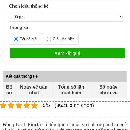
Chọn kiểu thống kê
Thống kê
Tất cả giải
Giải đặc biệt
Xem kết quả
Kết quả thống kê
Bộ
Ngày về gần
Tổng số lần
Số ngày
số
nhất
xuất hiện
chưa về
5/5 - (8621 bình chọn)
Rồng Bạch Kim là cái tên quen thuộc với những ai đam mê