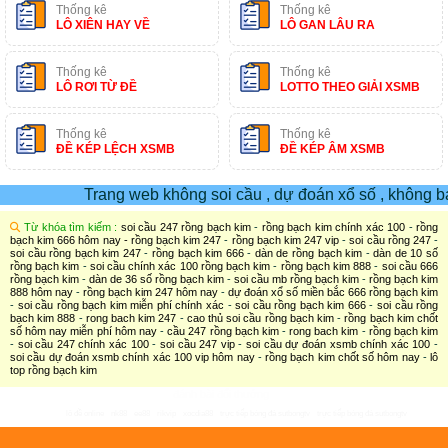
Thống kê
Thống kê
LÔ XIÊN HAY VỀ
LÔ GAN LÂU RA
Thống kê
Thống kê
LÔ RƠI TỪ ĐỀ
LOTTO THEO GIẢI XSMB
Thống kê
Thống kê
ĐỀ KÉP LỆCH XSMB
ĐỀ KÉP ÂM XSMB
Trang web không soi cầu , dự đoán xổ số , không bán số
Từ khóa tìm kiếm :
soi cầu 247 rồng bạch kim
-
rồng bạch kim chính xác 100
-
rồng
bạch kim 666 hôm nay -
rồng bạch kim 247
-
rồng bạch kim 247 vip
-
soi cầu rồng 247
-
soi cầu rồng bạch kim 247
-
rồng bạch kim 666
-
dàn de rồng bạch kim
-
dàn de 10 số
rồng bạch kim
-
soi cầu chính xác 100 rồng bạch kim
-
rồng bạch kim 888
-
soi cầu 666
rồng bạch kim
-
dàn de 36 số rồng bạch kim
-
soi cầu mb rồng bạch kim
-
rồng bạch kim
888 hôm nay
-
rồng bạch kim 247 hôm nay
-
dự đoán xổ số miền bắc 666 rồng bạch kim
-
soi cầu rồng bạch kim miễn phí chính xác
-
soi cầu rồng bạch kim 666
-
soi cầu rồng
bạch kim 888
-
rong bach kim 247
-
cao thủ soi cầu rồng bạch kim
-
rồng bạch kim chốt
số hôm nay miễn phí hôm nay
-
cầu 247 rồng bạch kim
-
rong bach kim
-
rồng bạch kim
-
soi cầu 247 chính xác 100
-
soi cầu 247 vip
-
soi cầu dự đoán xsmb chính xác 100
-
soi cầu dự đoán xsmb chính xác 100 vip hôm nay
-
rồng bạch kim chốt số hôm nay
-
lô
top rồng bạch kim
đánh bài đổi thưởng
-
lô đề online
-
nk88
-
ee88
-
rikvip
-
xocdia88
-
trực tiếp bóng đá sutbongtv
-
trực tiếp bóng đá sutbongtv
-