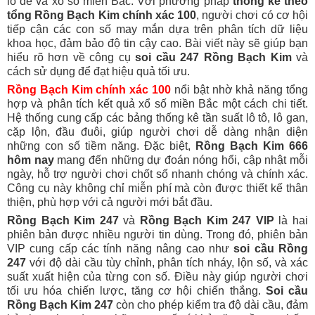
lô đề và xổ số miền Bắc. Với phương pháp
thống kê theo
tổng Rồng Bạch Kim chính xác 100
, người chơi có cơ hội
tiếp cận các con số may mắn dựa trên phân tích dữ liệu
khoa học, đảm bảo độ tin cậy cao. Bài viết này sẽ giúp bạn
hiểu rõ hơn về công cụ
soi cầu 247 Rồng Bạch Kim
và
cách sử dụng để đạt hiệu quả tối ưu.
Rồng Bạch Kim chính xác 100
nổi bật nhờ khả năng tổng
hợp và phân tích kết quả xổ số miền Bắc một cách chi tiết.
Hệ thống cung cấp các bảng thống kê tần suất lô tô, lô gan,
cặp lộn, đầu đuôi, giúp người chơi dễ dàng nhận diện
những con số tiềm năng. Đặc biệt,
Rồng Bạch Kim 666
hôm nay
mang đến những dự đoán nóng hổi, cập nhật mỗi
ngày, hỗ trợ người chơi chốt số nhanh chóng và chính xác.
Công cụ này không chỉ miễn phí mà còn được thiết kế thân
thiện, phù hợp với cả người mới bắt đầu.
Rồng Bạch Kim 247
và
Rồng Bạch Kim 247 VIP
là hai
phiên bản được nhiều người tin dùng. Trong đó, phiên bản
VIP cung cấp các tính năng nâng cao như
soi cầu Rồng
247
với độ dài cầu tùy chỉnh, phân tích nháy, lộn số, và xác
suất xuất hiện của từng con số. Điều này giúp người chơi
tối ưu hóa chiến lược, tăng cơ hội chiến thắng.
Soi cầu
Rồng Bạch Kim 247
còn cho phép kiểm tra độ dài cầu, đảm