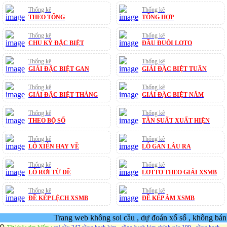
Thống kê
Thống kê
THEO TỔNG
TỔNG HỢP
Thống kê
Thống kê
CHU KỲ ĐẶC BIỆT
ĐẦU ĐUÔI LOTO
Thống kê
Thống kê
GIẢI ĐẶC BIỆT GAN
GIẢI ĐẶC BIỆT TUẦN
Thống kê
Thống kê
GIẢI ĐẶC BIỆT THÁNG
GIẢI ĐẶC BIỆT NĂM
Thống kê
Thống kê
THEO BỘ SỐ
TẦN SUẤT XUẤT HIỆN
Thống kê
Thống kê
LÔ XIÊN HAY VỀ
LÔ GAN LÂU RA
Thống kê
Thống kê
LÔ RƠI TỪ ĐỀ
LOTTO THEO GIẢI XSMB
Thống kê
Thống kê
ĐỀ KÉP LỆCH XSMB
ĐỀ KÉP ÂM XSMB
Trang web không soi cầu , dự đoán xổ số , không bán số 