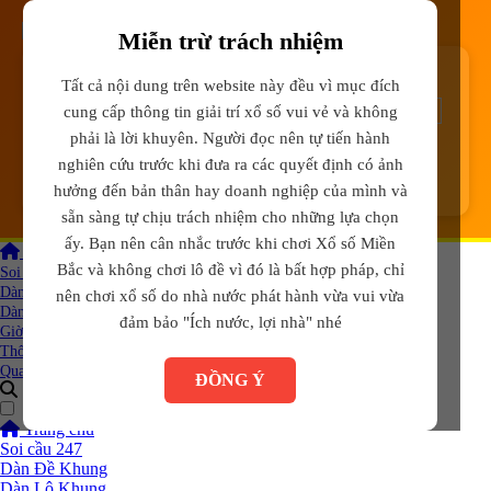
Miễn trừ trách nhiệm
Soi Cầu Đề Siêu
Tất cả nội dung trên website này đều vì mục đích
cung cấp thông tin giải trí xổ số vui vẻ và không
Vip
phải là lời khuyên. Người đọc nên tự tiến hành
Soi Cầu 247 Rồng Bạch Kim
nghiên cứu trước khi đưa ra các quyết định có ảnh
Chính Xác 100
hưởng đến bản thân hay doanh nghiệp của mình và
sẵn sàng tự chịu trách nhiệm cho những lựa chọn
ấy. Bạn nên cân nhắc trước khi chơi Xổ số Miền
Home
Bắc và không chơi lô đề vì đó là bất hợp pháp, chỉ
Soi Cầu 247
Dàn Đề Khung
nên chơi xổ số do nhà nước phát hành vừa vui vừa
Dàn Lô Khung
đảm bảo "Ích nước, lợi nhà" nhé
Giờ Vàng Chốt Số
Thống kê KQXS
Quay thử KQXS
ĐỒNG Ý
Trang chủ
Soi cầu 247
Dàn Đề Khung
Dàn Lô Khung