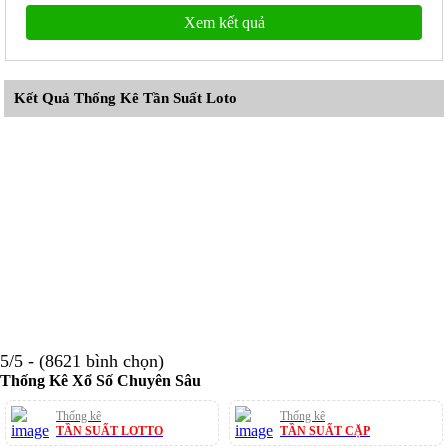
Xem kết quả
Kết Quả Thống Kê Tần Suất Loto
5/5 - (8621 bình chọn)
Thống Kê Xổ Số Chuyên Sâu
Thống kê
Thống kê
TẦN SUẤT LOTTO
TẦN SUẤT CẶP