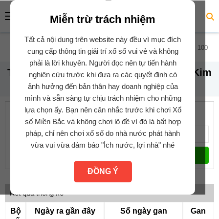
Trang web không soi cầu , dự đoán xổ số , không 
Miễn trừ trách nhiệm
Bây giờ là :
10:32:24 - Thứ 5 Ngày 6/8/2026
Tất cả nội dung trên website này đều vì mục đích
Trang chủ
›
Thống Kê Lô Gan Lâu Ra Rồng Bạch Kim Chính Xác 100
cung cấp thông tin giải trí xổ số vui vẻ và không
phải là lời khuyên. Người đọc nên tự tiến hành
Thống Kê Lô Gan Lâu Ra Rồng Bạch Kim
nghiên cứu trước khi đưa ra các quyết định có
Chính Xác 100
ảnh hưởng đến bản thân hay doanh nghiệp của
mình và sẵn sàng tự chịu trách nhiệm cho những
lựa chọn ấy. Bạn nên cân nhắc trước khi chơi Xổ
Chọn tỉnh
Số ngày
số Miền Bắc và không chơi lô đề vì đó là bất hợp
pháp, chỉ nên chơi xổ số do nhà nước phát hành
vừa vui vừa đảm bảo "Ích nước, lợi nhà" nhé
Xem kết quả
ĐỒNG Ý
Kết quả thống kê
Bộ
Ngày ra gần đây
Số ngày gan
Gan