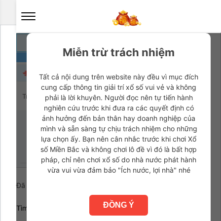
Miễn trừ trách nhiệm
Trang web không soi cầu ,
Bây giờ là :
20:11:38 - Thứ hai Ngày 10/8/2026
Tất cả nội dung trên website này đều vì mục đích
cung cấp thông tin giải trí xổ số vui vẻ và không
Trang chủ
›
Thống kê kết quả xổ số Miền Trung 120 ngày
phải là lời khuyên. Người đọc nên tự tiến hành
nghiên cứu trước khi đưa ra các quyết định có
ảnh hưởng đến bản thân hay doanh nghiệp của
mình và sẵn sàng tự chịu trách nhiệm cho những
Thống kê kết quả xổ số Miền
lựa chọn ấy. Bạn nên cân nhắc trước khi chơi Xổ
Trung 120 ngày
số Miền Bắc và không chơi lô đề vì đó là bất hợp
pháp, chỉ nên chơi xổ số do nhà nước phát hành
vừa vui vừa đảm bảo "Ích nước, lợi nhà" nhé
Đã có một lỗi nghiêm trọng trên trang web của bạn.
ĐỒNG Ý
Tìm hiểu thêm về gỡ lỗi trong WordPress.