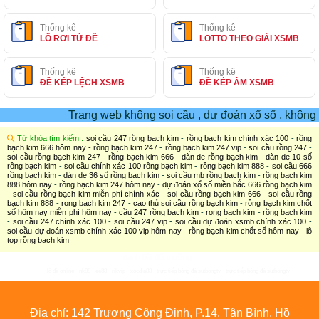
Thống kê
Thống kê
LÔ RƠI TỪ ĐỀ
LOTTO THEO GIẢI XSMB
Thống kê
Thống kê
ĐỀ KÉP LỆCH XSMB
ĐỀ KÉP ÂM XSMB
Trang web không soi cầu , dự đoán xổ số , không bán
Từ khóa tìm kiếm :
soi cầu 247 rồng bạch kim
-
rồng bạch kim chính xác 100
-
rồng
bạch kim 666 hôm nay -
rồng bạch kim 247
-
rồng bạch kim 247 vip
-
soi cầu rồng 247
-
soi cầu rồng bạch kim 247
-
rồng bạch kim 666
-
dàn de rồng bạch kim
-
dàn de 10 số
rồng bạch kim
-
soi cầu chính xác 100 rồng bạch kim
-
rồng bạch kim 888
-
soi cầu 666
rồng bạch kim
-
dàn de 36 số rồng bạch kim
-
soi cầu mb rồng bạch kim
-
rồng bạch kim
888 hôm nay
-
rồng bạch kim 247 hôm nay
-
dự đoán xổ số miền bắc 666 rồng bạch kim
-
soi cầu rồng bạch kim miễn phí chính xác
-
soi cầu rồng bạch kim 666
-
soi cầu rồng
bạch kim 888
-
rong bach kim 247
-
cao thủ soi cầu rồng bạch kim
-
rồng bạch kim chốt
số hôm nay miễn phí hôm nay
-
cầu 247 rồng bạch kim
-
rong bach kim
-
rồng bạch kim
-
soi cầu 247 chính xác 100
-
soi cầu 247 vip
-
soi cầu dự đoán xsmb chính xác 100
-
soi cầu dự đoán xsmb chính xác 100 vip hôm nay
-
rồng bạch kim chốt số hôm nay
-
lô
top rồng bạch kim
đánh bài đổi thưởng
-
lô đề online
-
nk88
-
ee88
-
rikvip
-
xocdia88
-
trực tiếp bóng đá sutbongtv
-
trực tiếp bóng đá sutbongtv
-
Địa chỉ: 142 Trương Công Định, P.14, Tân Bình, Hồ