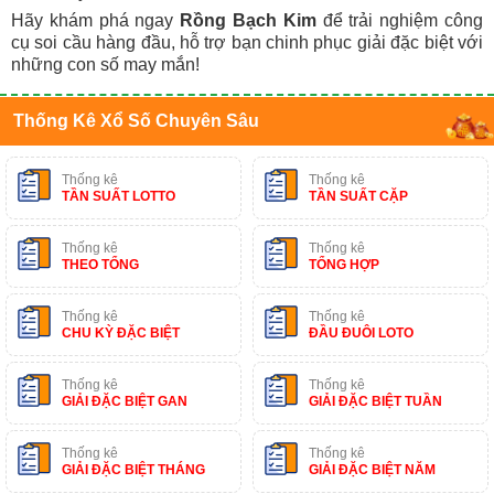
Hãy khám phá ngay
Rồng Bạch Kim
để trải nghiệm công
cụ soi cầu hàng đầu, hỗ trợ bạn chinh phục giải đặc biệt với
những con số may mắn!
Thống Kê Xổ Số Chuyên Sâu
Thống kê
Thống kê
TẦN SUẤT LOTTO
TẦN SUẤT CẶP
Thống kê
Thống kê
THEO TỔNG
TỔNG HỢP
Thống kê
Thống kê
CHU KỲ ĐẶC BIỆT
ĐẦU ĐUÔI LOTO
Thống kê
Thống kê
GIẢI ĐẶC BIỆT GAN
GIẢI ĐẶC BIỆT TUẦN
Thống kê
Thống kê
GIẢI ĐẶC BIỆT THÁNG
GIẢI ĐẶC BIỆT NĂM