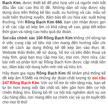
Bạch Kim
, được thiết kế để phù hợp với cả người mới bắt
đầu lẫn các cao thủ lô đề. Những dàn số này được xây
dựng dựa trên thống kê tần suất, xu hướng và các mẫu số
xuất hiện thường xuyên, đảm bảo tối ưu hóa xác suất trúng
thưởng. Với
Rồng Bạch Kim 666
, bạn còn nhận được gợi
ý về các cặp số kép âm có khả năng về cao, giúp tiết kiệm
thời gian và nâng cao hiệu quả dự đoán.
Soi cầu chính xác 100 Rồng Bạch Kim
không chỉ dừng lại
ở việc cung cấp số liệu mà còn mang đến hướng dẫn chi
tiết về cách áp dụng thống kê đề kép âm vào thực tế.
Website thân thiện, dễ sử dụng, hỗ trợ cả trên điện thoại và
máy tính, giúp bạn truy cập mọi lúc, mọi nơi. Hơn nữa, các
bài viết và phân tích tại Rồng Bạch Kim được cập nhật liên
tục, đảm bảo nội dung luôn mới mẻ và hữu ích.
Hãy tham gia ngay
Rồng Bạch Kim
để khám phá thống kê
đề kép âm XSMB và những dự đoán chất lượng từ
soi cầu
247 Rồng Bạch Kim
. Với sự hỗ trợ từ nền tảng này, bạn sẽ
tự tin hơn trong mỗi lần chốt số, tiến gần hơn đến cơ hội
chiến thắng lớn. Đừng bỏ lỡ cơ hội trải nghiệm dịch vụ soi
cầu hàng đầu, nơi mang đến sự chính xác và uy tín tuyệt đối
cho mọi lô thủ!