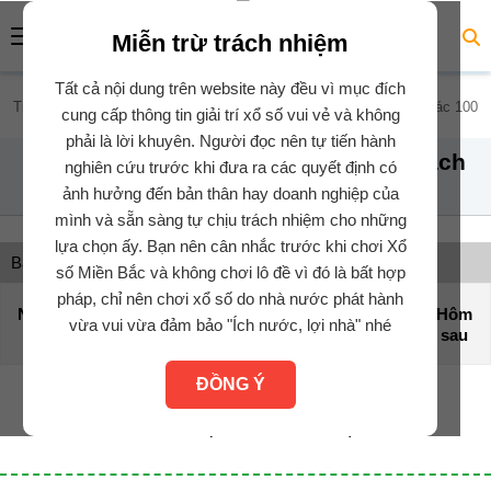
Trang web không soi cầu , dự đoán xổ số , không bá
Miễn trừ trách nhiệm
Bây giờ là :
17:35:37 - Thứ 6 Ngày 7/8/2026
Tất cả nội dung trên website này đều vì mục đích
Trang chủ
›
Thống Kê Đề Kép Âm XSMB Rồng Bạch Kim Chính Xác 100
cung cấp thông tin giải trí xổ số vui vẻ và không
phải là lời khuyên. Người đọc nên tự tiến hành
Thống Kê Đề Kép Âm XSMB Rồng Bạch
nghiên cứu trước khi đưa ra các quyết định có
Kim Chính Xác 100
ảnh hưởng đến bản thân hay doanh nghiệp của
mình và sẵn sàng tự chịu trách nhiệm cho những
lựa chọn ấy. Bạn nên cân nhắc trước khi chơi Xổ
Bảng thống kê kép âm miền Bắc
số Miền Bắc và không chơi lô đề vì đó là bất hợp
pháp, chỉ nên chơi xổ số do nhà nước phát hành
Đề
Ngày
Hôm
Đề
hôm
Lô hôm sau
vừa vui vừa đảm bảo "Ích nước, lợi nhà" nhé
về
sau
sau
ĐỒNG Ý
Xem Thêm
5/5 - (8621 bình chọn)