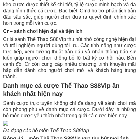
kèo cược được thiết kế chi tiết, tỷ lệ cược minh bạch và đa
dạng hình thức cá cược. Đặc biệt, Cmd hỗ trợ phân tích trận
đấu sâu sắc, giúp người chơi đưa ra quyết định chính xác
hơn trong mỗi ván cược.
Cr – sảnh chơi hiện đại và tiện ích
Cr là sảnh Thể Thao S88Vip thu hút nhờ công nghệ hiện đại
và trải nghiệm người dùng tối ưu. Các tính năng như cược
trực tiếp, xem tường thuật trận đấu và nhận thông báo sự
kiện giúp người chơi không bỏ lỡ bất kỳ cơ hội nào. Bên
cạnh đó, Cr còn cung cấp nhiều chương trình khuyến mãi
hấp dẫn dành cho người chơi mới và khách hàng trung
thành.
Danh mục cá cược Thể Thao S88Vip ăn
khách nhất hiện nay
Sảnh cược trực tuyến không chỉ đa dạng về sảnh chơi mà
còn phong phú về danh mục cá cược. Dưới đây là những
bộ môn được yêu thích nhất trong giới cá cược hiện nay.
Đa dạng các bộ môn Thể Thao S88Vip
Bóng đá – môn Thể Thao S88Vip vua thu hút mọi ánh