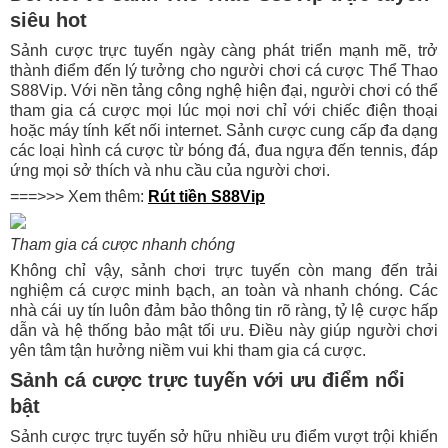
siêu hot
Sảnh cược trực tuyến ngày càng phát triển mạnh mẽ, trở
thành điểm đến lý tưởng cho người chơi cá cược Thể Thao
S88Vip. Với nền tảng công nghệ hiện đại, người chơi có thể
tham gia cá cược mọi lúc mọi nơi chỉ với chiếc điện thoại
hoặc máy tính kết nối internet. Sảnh cược cung cấp đa dạng
các loại hình cá cược từ bóng đá, đua ngựa đến tennis, đáp
ứng mọi sở thích và nhu cầu của người chơi.
===>>> Xem thêm:
Rút tiền S88Vip
Tham gia cá cược nhanh chóng
Không chỉ vậy, sảnh chơi trực tuyến còn mang đến trải
nghiệm cá cược minh bạch, an toàn và nhanh chóng. Các
nhà cái uy tín luôn đảm bảo thông tin rõ ràng, tỷ lệ cược hấp
dẫn và hệ thống bảo mật tối ưu. Điều này giúp người chơi
yên tâm tận hưởng niềm vui khi tham gia cá cược.
Sảnh cá cược trực tuyến với ưu điểm nổi
bật
Sảnh cược trực tuyến sở hữu nhiều ưu điểm vượt trội khiến