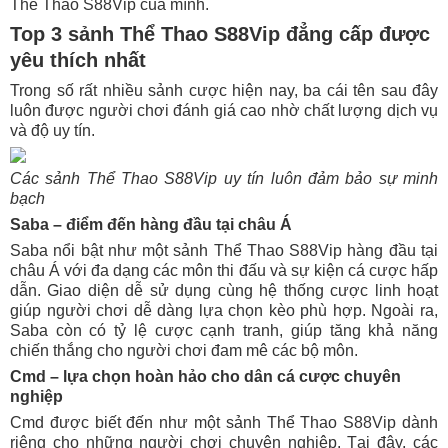
Thể Thao S88Vip của mình.
Top 3 sảnh Thể Thao S88Vip đẳng cấp được
yêu thích nhất
Trong số rất nhiều sảnh cược hiện nay, ba cái tên sau đây
luôn được người chơi đánh giá cao nhờ chất lượng dịch vụ
và độ uy tín.
Các sảnh Thể Thao S88Vip uy tín luôn đảm bảo sự minh
bạch
Saba – điểm đến hàng đầu tại châu Á
Saba nổi bật như một sảnh Thể Thao S88Vip hàng đầu tại
châu Á với đa dạng các môn thi đấu và sự kiện cá cược hấp
dẫn. Giao diện dễ sử dụng cùng hệ thống cược linh hoạt
giúp người chơi dễ dàng lựa chọn kèo phù hợp. Ngoài ra,
Saba còn có tỷ lệ cược cạnh tranh, giúp tăng khả năng
chiến thắng cho người chơi đam mê các bộ môn.
Cmd – lựa chọn hoàn hảo cho dân cá cược chuyên
nghiệp
Cmd được biết đến như một sảnh Thể Thao S88Vip dành
riêng cho những người chơi chuyên nghiệp. Tại đây, các