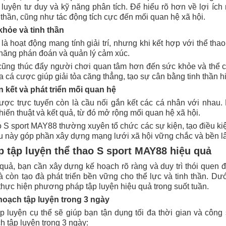
 luyện tư duy và kỹ năng phân tích. Để hiểu rõ hơn về lợi ích 
 thần, cũng như tác động tích cực đến mối quan hệ xã hội.
khỏe và tinh thần
à hoạt động mang tính giải trí, nhưng khi kết hợp với thể thao
 năng phán đoán và quản lý cảm xúc.
 cũng thúc đẩy người chơi quan tâm hơn đến sức khỏe và thể 
a cá cược giúp giải tỏa căng thẳng, tạo sự cân bằng tinh thần h
 kết và phát triển mối quan hệ
ợc trực tuyến còn là cầu nối gắn kết các cá nhân với nhau. 
chiến thuật và kết quả, từ đó mở rộng mối quan hệ xã hội.
 S sport MAY88 thường xuyên tổ chức các sự kiện, tạo điều k
u này góp phần xây dựng mạng lưới xã hội vững chắc và bền l
p tập luyện thể thao S sport MAY88 hiệu quả
 quả, bạn cần xây dựng kế hoạch rõ ràng và duy trì thói quen 
còn tạo đà phát triển bền vững cho thể lực và tinh thần. Dướ
thực hiện phương pháp tập luyện hiệu quả trong suốt tuần.
oạch tập luyện trong 3 ngày
 luyện cụ thể sẽ giúp bạn tận dụng tối đa thời gian và công
h tập luyện trong 3 ngày: