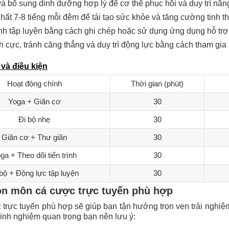
 bổ sung dinh dưỡng hợp lý để cơ thể phục hồi và duy trì năn
nhất 7-8 tiếng mỗi đêm để tái tạo sức khỏe và tăng cường tinh t
ình tập luyện bằng cách ghi chép hoặc sử dụng ứng dụng hỗ trợ
ch cực, tránh căng thẳng và duy trì động lực bằng cách tham gi
và điều kiện
Hoạt động chính
Thời gian (phút)
Yoga + Giãn cơ
30
Đi bộ nhẹ
30
Giãn cơ + Thư giãn
30
ga + Theo dõi tiến trình
30
 bộ + Động lực tập luyện
30
ọn môn cá cược trực tuyến phù hợp
trực tuyến phù hợp sẽ giúp bạn tận hưởng trọn vẹn trải nghiệm
kinh nghiệm quan trọng bạn nên lưu ý: