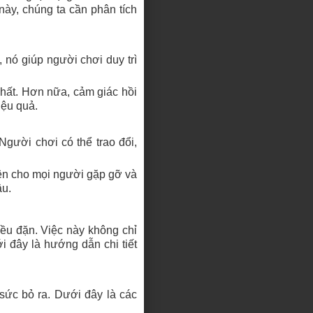
này, chúng ta cần phân tích
, nó giúp người chơi duy trì
chất. Hơn nữa, cảm giác hồi
iệu quả.
Người chơi có thể trao đổi,
iện cho mọi người gặp gỡ và
âu.
đều đặn. Việc này không chỉ
i đây là hướng dẫn chi tiết
 sức bỏ ra. Dưới đây là các