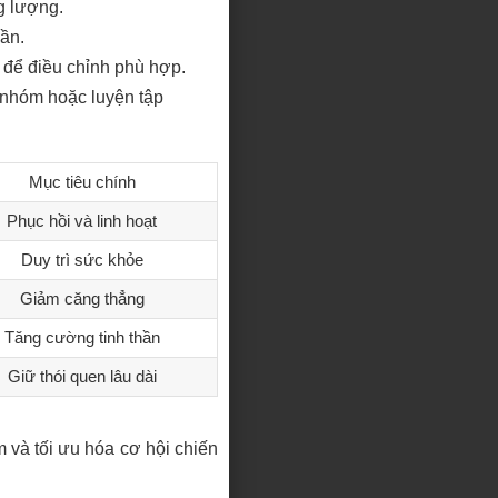
g lượng.
hần.
 để điều chỉnh phù hợp.
a nhóm hoặc luyện tập
Mục tiêu chính
Phục hồi và linh hoạt
Duy trì sức khỏe
Giảm căng thẳng
Tăng cường tinh thần
Giữ thói quen lâu dài
 và tối ưu hóa cơ hội chiến