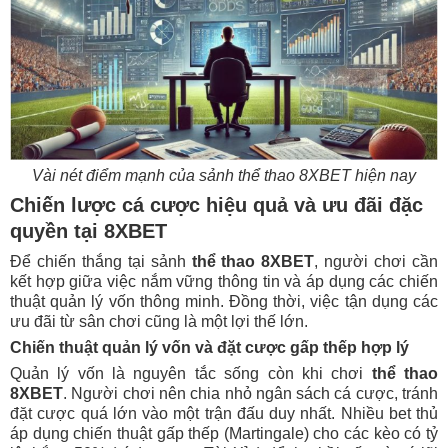
Vài nét điểm mạnh của sảnh thể thao 8XBET hiện nay
Chiến lược cá cược hiệu quả và ưu đãi đặc
quyền tại 8XBET
Để chiến thắng tại sảnh
thể thao 8XBET
, người chơi cần
kết hợp giữa việc nắm vững thông tin và áp dụng các chiến
thuật quản lý vốn thông minh. Đồng thời, việc tận dụng các
ưu đãi từ sân chơi cũng là một lợi thế lớn.
Chiến thuật quản lý vốn và đặt cược gấp thếp hợp lý
Quản lý vốn là nguyên tắc sống còn khi chơi
thể thao
8XBET
. Người chơi nên chia nhỏ ngân sách cá cược, tránh
đặt cược quá lớn vào một trận đấu duy nhất. Nhiều bet thủ
áp dụng chiến thuật gấp thếp (Martingale) cho các kèo có tỷ