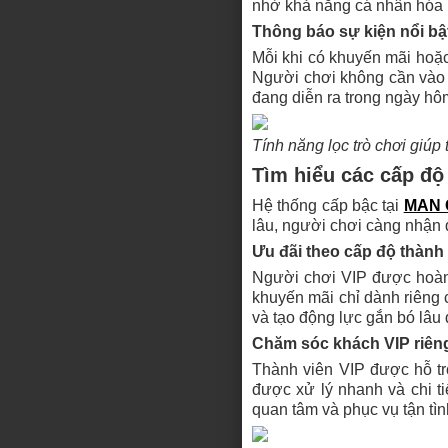
nhờ khả năng cá nhân hóa 
Thông báo sự kiện nổi bậ
Mỗi khi có khuyến mãi hoặc
Người chơi không cần vào t
đang diễn ra trong ngày hô
Tính năng lọc trò chơi giú
Tìm hiểu các cấp độ
Hệ thống cấp bậc tại
MAN 
lâu, người chơi càng nhận 
Ưu đãi theo cấp độ thành
Người chơi VIP được hoàn t
khuyến mãi chỉ dành riêng c
và tạo động lực gắn bó lâu 
Chăm sóc khách VIP riêng
Thành viên VIP được hỗ tr
được xử lý nhanh và chi t
quan tâm và phục vụ tận tì