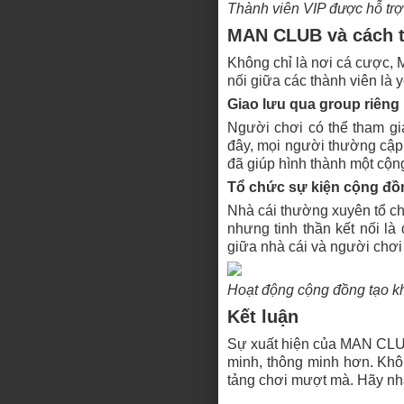
Thành viên VIP được hỗ trợ 
MAN CLUB và cách t
Không chỉ là nơi cá cược,
nối giữa các thành viên là 
Giao lưu qua group riêng
Người chơi có thể tham gi
đây, mọi người thường cập 
đã giúp hình thành một cộ
Tổ chức sự kiện cộng đồ
Nhà cái thường xuyên tổ ch
nhưng tinh thần kết nối l
giữa nhà cái và người chơi 
Hoạt động cộng đồng tạo kh
Kết luận
Sự xuất hiện của MAN CLUB 
minh, thông minh hơn. Khôn
tảng chơi mượt mà. Hãy nhan