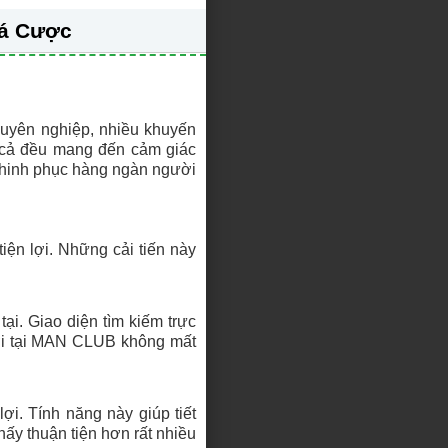
Cá Cược
huyên nghiệp, nhiều khuyến
t cả đều mang đến cảm giác
hinh phục hàng ngàn người
ện lợi. Những cải tiến này
ại. Giao diện tìm kiếm trực
hơi tại MAN CLUB không mất
lợi. Tính năng này giúp tiết
ấy thuận tiện hơn rất nhiều