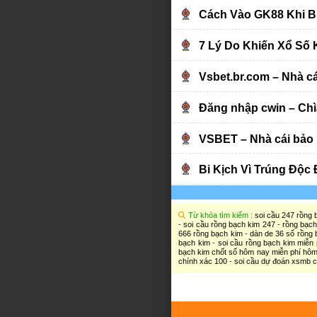
Cách Vào GK88 Khi B
7 Lý Do Khiến Xổ Số 
Vsbet.br.com – Nhà cá
Đăng nhập cwin – Chìa 
VSBET – Nhà cái bảo 
Bi Kịch Vì Trúng Độc 
Từ khóa tìm kiếm :
soi cầu 247 rồng
-
soi cầu rồng bạch kim 247
-
rồng bạc
666 rồng bạch kim
-
dàn de 36 số rồng
bạch kim
-
soi cầu rồng bạch kim miễn
bạch kim chốt số hôm nay miễn phí hô
chính xác 100
-
soi cầu dự đoán xsmb 