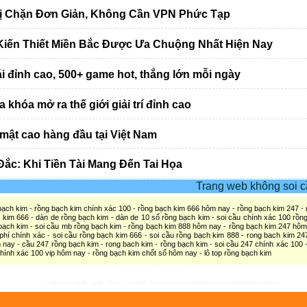
ị Chặn Đơn Giản, Không Cần VPN Phức Tạp
Kiến Thiết Miền Bắc Được Ưa Chuộng Nhất Hiện Nay
i đỉnh cao, 500+ game hot, thắng lớn mỗi ngày
khóa mở ra thế giới giải trí đỉnh cao
mật cao hàng đầu tại Việt Nam
Đắc: Khi Tiền Tài Mang Đến Tai Họa
Trang web không soi cầu , dự đ
 bạch kim
-
rồng bạch kim chính xác 100
-
rồng bạch kim 666 hôm nay -
rồng bạch kim 247
-
h kim 666
-
dàn de rồng bạch kim
-
dàn de 10 số rồng bạch kim
-
soi cầu chính xác 100 rồn
 bạch kim
-
soi cầu mb rồng bạch kim
-
rồng bạch kim 888 hôm nay
-
rồng bạch kim 247 hô
 phí chính xác
-
soi cầu rồng bạch kim 666
-
soi cầu rồng bạch kim 888
-
rong bach kim 2
m nay
-
cầu 247 rồng bạch kim
-
rong bach kim
-
rồng bạch kim
-
soi cầu 247 chính xác 100
chính xác 100 vip hôm nay
-
rồng bạch kim chốt số hôm nay
-
lô top rồng bạch kim
đánh bài đổi thưởng
-
lô đề online
-
nk88
-
ee88
-
rikvip
-
xocdia88
-
trực tiếp bóng đá sutbongtv
-
trực tiếp bóng đá sutbongtv
-