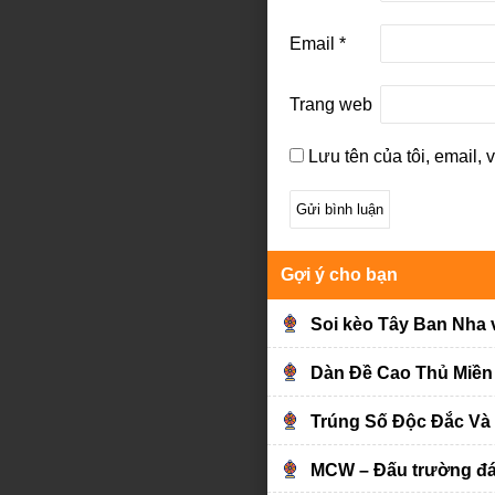
Email
*
Trang web
Lưu tên của tôi, email, 
Gợi ý cho bạn
Soi kèo Tây Ban Nha v
Dàn Đề Cao Thủ Miền
Trúng Số Độc Đắc Và
MCW – Đấu trường đá 