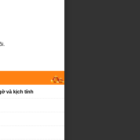
ôi.
ờ và kịch tính