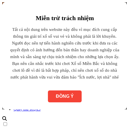
Miễn trừ trách nhiệm
Soi Cầu Đề
Tất cả nội dung trên website này đều vì mục đích cung cấp
thông tin giải trí xổ số vui vẻ và không phải là lời khuyên.
Siêu Vip
Người đọc nên tự tiến hành nghiên cứu trước khi đưa ra các
quyết định có ảnh hưởng đến bản thân hay doanh nghiệp của
Soi Cầu 247 Rồng Bạch Kim
Chính Xác 100
mình và sẵn sàng tự chịu trách nhiệm cho những lựa chọn ấy.
Bạn nên cân nhắc trước khi chơi Xổ số Miền Bắc và không
chơi lô đề vì đó là bất hợp pháp, chỉ nên chơi xổ số do nhà
nước phát hành vừa vui vừa đảm bảo "Ích nước, lợi nhà" nhé
Home
Soi Cầu 247
Dàn Đề Khung
Dàn Lô Khung
ĐỒNG Ý
Giờ Vàng Chốt Số
Thống kê KQXS
Quay thử KQXS