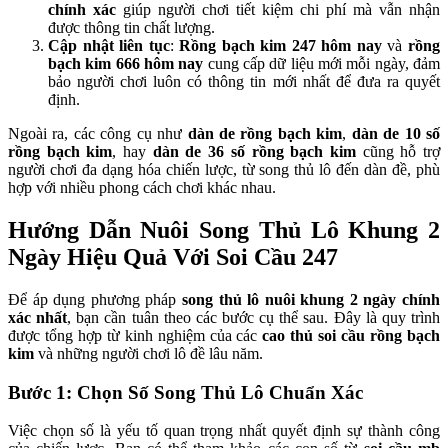
chính xác
giúp người chơi tiết kiệm chi phí mà vẫn nhận
được thông tin chất lượng.
Cập nhật liên tục
:
Rồng bạch kim 247 hôm nay
và
rồng
bạch kim 666 hôm nay
cung cấp dữ liệu mới mỗi ngày, đảm
bảo người chơi luôn có thông tin mới nhất để đưa ra quyết
định.
Ngoài ra, các công cụ như
dàn de rồng bạch kim
,
dàn de 10 số
rồng bạch kim
, hay
dàn de 36 số rồng bạch kim
cũng hỗ trợ
người chơi đa dạng hóa chiến lược, từ song thủ lô đến dàn đề, phù
hợp với nhiều phong cách chơi khác nhau.
Hướng Dẫn Nuôi Song Thủ Lô Khung 2
Ngày Hiệu Quả Với Soi Cầu 247
Để áp dụng phương pháp
song thủ lô nuôi khung 2 ngày chính
xác nhất
, bạn cần tuân theo các bước cụ thể sau. Đây là quy trình
được tổng hợp từ kinh nghiệm của các
cao thủ soi cầu rồng bạch
kim
và những người chơi lô đề lâu năm.
Bước 1: Chọn Số Song Thủ Lô Chuẩn Xác
Việc chọn số là yếu tố quan trọng nhất quyết định sự thành công