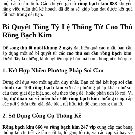
một cách cảm tính. Các chuyên gia từ
rồng bạch kim 888
khuyên
rằng việc tuân thủ kế hoạch đã đề ra sẽ giúp bạn đạt được kết quả
tốt hơn trong dài hạn.
Bí Quyết Tăng Tỷ Lệ Thắng Từ Cao Thủ
Rồng Bạch Kim
Để
song thủ lô nuôi khung 2 ngày
đạt hiệu quả cao nhất, bạn cần
áp dụng một số bí quyết từ các
cao thủ soi cầu rồng bạch kim
.
Dưới đây là những kinh nghiệm quý báu mà bạn không nên bỏ qua:
1. Kết Hợp Nhiều Phương Pháp Soi Cầu
Đừng chỉ dựa vào một nguồn duy nhất. Bạn có thể kết hợp
soi cầu
chính xác 100 rồng bạch kim
với các phương pháp khác như soi
cầu theo giải đặc biệt, soi cầu theo tổng đề, hoặc phân tích lô rơi. Ví
dụ,
dự đoán xổ số miền bắc 666 rồng bạch kim
thường cung cấp
các gợi ý dựa trên giải đặc biệt, rất hữu ích để chọn song thủ lô.
2. Sử Dụng Công Cụ Thống Kê
Rồng bạch kim 666
và
rồng bạch kim 247 vip
cung cấp các bảng
thống kê chi tiết về tần suất lô, lô gan, lô rơi, và các cặp số hay về