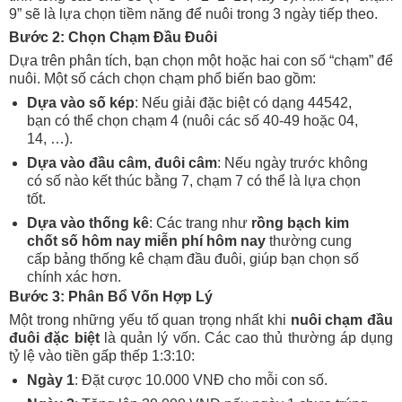
9” sẽ là lựa chọn tiềm năng để nuôi trong 3 ngày tiếp theo.
Bước 2: Chọn Chạm Đầu Đuôi
Dựa trên phân tích, bạn chọn một hoặc hai con số “chạm” để
nuôi. Một số cách chọn chạm phổ biến bao gồm:
Dựa vào số kép
: Nếu giải đặc biệt có dạng 44542,
bạn có thể chọn chạm 4 (nuôi các số 40-49 hoặc 04,
14, …).
Dựa vào đầu câm, đuôi câm
: Nếu ngày trước không
có số nào kết thúc bằng 7, chạm 7 có thể là lựa chọn
tốt.
Dựa vào thống kê
: Các trang như
rồng bạch kim
chốt số hôm nay miễn phí hôm nay
thường cung
cấp bảng thống kê chạm đầu đuôi, giúp bạn chọn số
chính xác hơn.
Bước 3: Phân Bổ Vốn Hợp Lý
Một trong những yếu tố quan trọng nhất khi
nuôi chạm đầu
đuôi đặc biệt
là quản lý vốn. Các cao thủ thường áp dụng
tỷ lệ vào tiền gấp thếp 1:3:10:
Ngày 1
: Đặt cược 10.000 VNĐ cho mỗi con số.