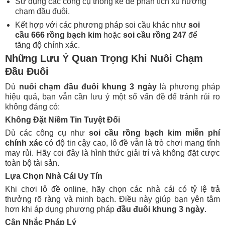
Sử dụng các công cụ thống kê để phân tích xu hướng
chạm đầu đuôi.
Kết hợp với các phương pháp soi cầu khác như
soi
cầu 666 rồng bạch kim
hoặc
soi cầu rồng 247
để
tăng độ chính xác.
Những Lưu Ý Quan Trọng Khi Nuôi Chạm
Đầu Đuôi
Dù
nuôi chạm đầu đuôi khung 3 ngày
là phương pháp
hiệu quả, bạn vẫn cần lưu ý một số vấn đề để tránh rủi ro
không đáng có:
Không Đặt Niềm Tin Tuyệt Đối
Dù các công cụ như
soi cầu rồng bạch kim miễn phí
chính xác
có độ tin cậy cao, lô đề vẫn là trò chơi mang tính
may rủi. Hãy coi đây là hình thức giải trí và không đặt cược
toàn bộ tài sản.
Lựa Chọn Nhà Cái Uy Tín
Khi chơi lô đề online, hãy chọn các nhà cái có tỷ lệ trả
thưởng rõ ràng và minh bạch. Điều này giúp bạn yên tâm
hơn khi áp dụng phương pháp
đầu đuôi khung 3 ngày
.
Cân Nhắc Pháp Lý