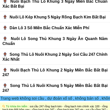
Nuôi Bạch Thủ Lô Khung 3 Ngày Miền Bắc Chuẩn
Xác Bất Bại
Nuôi Lô Kép Khung 5 Ngày Rồng Bạch Kim Bất Bại
Dàn Lô 3 Số Miền Bắc Chuẩn Xác Miễn Phí
Nuôi Lô Song Thủ Khung 3 Ngày Ăn Quanh Năm
Chuẩn
Song Thủ Lô Nuôi Khung 2 Ngày Soi Cầu 247 Chính
Xác Nhất
Nuôi Bạch Thủ Lô Khung 2 Ngày Miền Bắc Bất Bại
247
Song Thủ Lô Nuôi Khung 5 Ngày Miền Bắc Bất Bại
247
g web không soi cầu , dự đoán xổ số , không bán số , không cung 
Từ khóa tìm kiếm :
soi cầu 247 rồng bạch kim
-
rồng bạch kim chính xác 100
-
rồng
bạch kim 666 hôm nay -
rồng bạch kim 247
-
rồng bạch kim 247 vip
-
soi cầu rồng 247
-