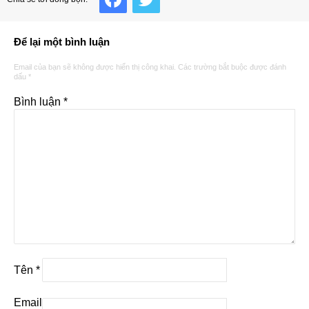
Để lại một bình luận
Email của bạn sẽ không được hiển thị công khai.
Các trường bắt buộc được đánh
dấu
*
Bình luận
*
Tên
*
Email