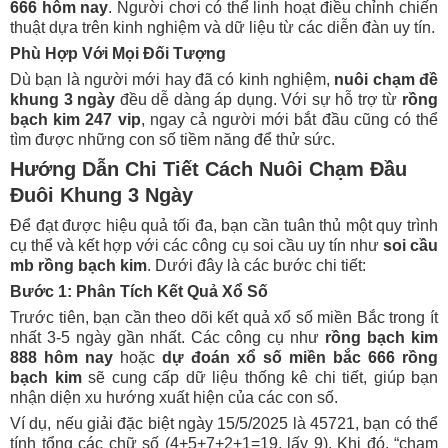
666 hôm nay
. Người chơi có thể linh hoạt điều chỉnh chiến
thuật dựa trên kinh nghiệm và dữ liệu từ các diễn đàn uy tín.
Phù Hợp Với Mọi Đối Tượng
Dù bạn là người mới hay đã có kinh nghiệm,
nuôi chạm đề
khung 3 ngày
đều dễ dàng áp dụng. Với sự hỗ trợ từ
rồng
bạch kim 247 vip
, ngay cả người mới bắt đầu cũng có thể
tìm được những con số tiềm năng để thử sức.
Hướng Dẫn Chi Tiết Cách Nuôi Chạm Đầu
Đuôi Khung 3 Ngày
Để đạt được hiệu quả tối đa, bạn cần tuân thủ một quy trình
cụ thể và kết hợp với các công cụ soi cầu uy tín như
soi cầu
mb rồng bạch kim
. Dưới đây là các bước chi tiết:
Bước 1: Phân Tích Kết Quả Xổ Số
Trước tiên, bạn cần theo dõi kết quả xổ số miền Bắc trong ít
nhất 3-5 ngày gần nhất. Các công cụ như
rồng bạch kim
888 hôm nay
hoặc
dự đoán xổ số miền bắc 666 rồng
bạch kim
sẽ cung cấp dữ liệu thống kê chi tiết, giúp bạn
nhận diện xu hướng xuất hiện của các con số.
Ví dụ, nếu giải đặc biệt ngày 15/5/2025 là 45721, bạn có thể
tính tổng các chữ số (4+5+7+2+1=19, lấy 9). Khi đó, “chạm