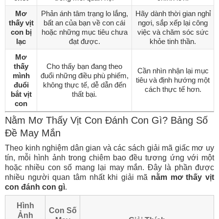
Mơ
Phản ánh tâm trạng lo lắng,
Hãy dành thời gian nghỉ
thấy vịt
bất an của bạn về con cái
ngơi, sắp xếp lại công
con bị
hoặc những mục tiêu chưa
việc và chăm sóc sức
lạc
đạt được.
khỏe tinh thần.
Mơ
thấy
Cho thấy bạn đang theo
Cần nhìn nhận lại mục
mình
đuổi những điều phù phiếm,
tiêu và định hướng một
đuổi
không thực tế, dễ dẫn đến
cách thực tế hơn.
bắt vịt
thất bại.
con
Nằm Mơ Thấy Vịt Con Đánh Con Gì? Bảng Số
Đề May Mắn
Theo kinh nghiệm dân gian và các sách giải mã giấc mơ uy
tín, mỗi hình ảnh trong chiêm bao đều tương ứng với một
hoặc nhiều con số mang lại may mắn. Đây là phần được
nhiều người quan tâm nhất khi giải mã
nằm mơ thấy vịt
con đánh con gì
.
Hình
Con Số
Ảnh