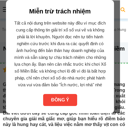
Trang web không soi cầu , dự đoán xổ số , không bán số , khôn
Miễn trừ trách nhiệm
Bây giờ là :
08:43:15 - Thứ 7 Ngày 8/8/2026
Tất cả nội dung trên website này đều vì mục đích
Trang chủ
cung cấp thông tin giải trí xổ số vui vẻ và không
›
Sổ Mơ
›
Nằm Mơ Thấy Vịt Con Đánh Con Gì? Điềm Báo Hung
Hay Cát
phải là lời khuyên. Người đọc nên tự tiến hành
nghiên cứu trước khi đưa ra các quyết định có
Nằm Mơ Thấy Vịt Con Đánh Con Gì? Điềm
ảnh hưởng đến bản thân hay doanh nghiệp của
Báo Hung Hay Cát
mình và sẵn sàng tự chịu trách nhiệm cho những
lựa chọn ấy. Bạn nên cân nhắc trước khi chơi Xổ
5/5 - (99999 bình chọn)
số Miền Bắc và không chơi lô đề vì đó là bất hợp
pháp, chỉ nên chơi xổ số do nhà nước phát hành
Giấc mơ luôn là cánh cửa bí ẩn dẫn vào tiềm thức, mang
vừa vui vừa đảm bảo "Ích nước, lợi nhà" nhé
theo những thông điệp và điềm báo quan trọng. Trong
đó, hình ảnh những chú vịt con vàng óng, bé bỏng xuất
ĐỒNG Ý
hiện trong chiêm bao đã khiến nhiều người không khỏi
tò mò về ý nghĩa tâm linh và con số may mắn ẩn giấu.
Bài viết dưới đây sẽ cung cấp góc nhìn toàn diện từ các
chuyên gia giải mã giấc mơ, giúp bạn hiểu rõ điềm báo
này là hung hay cát, và liệu việc nằm mơ thấy vịt con có