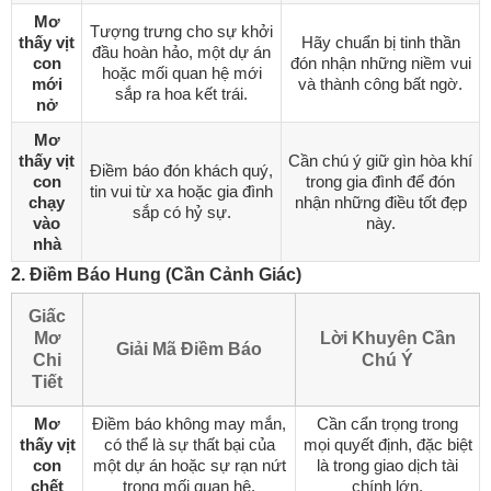
Mơ
Tượng trưng cho sự khởi
thấy vịt
Hãy chuẩn bị tinh thần
đầu hoàn hảo, một dự án
con
đón nhận những niềm vui
hoặc mối quan hệ mới
mới
và thành công bất ngờ.
sắp ra hoa kết trái.
nở
Mơ
thấy vịt
Cần chú ý giữ gìn hòa khí
Điềm báo đón khách quý,
con
trong gia đình để đón
tin vui từ xa hoặc gia đình
chạy
nhận những điều tốt đẹp
sắp có hỷ sự.
vào
này.
nhà
2. Điềm Báo Hung (Cần Cảnh Giác)
Giấc
Mơ
Lời Khuyên Cần
Giải Mã Điềm Báo
Chi
Chú Ý
Tiết
Mơ
Điềm báo không may mắn,
Cần cẩn trọng trong
thấy vịt
có thể là sự thất bại của
mọi quyết định, đặc biệt
con
một dự án hoặc sự rạn nứt
là trong giao dịch tài
chết
trong mối quan hệ.
chính lớn.