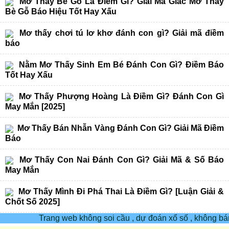
Mơ Thấy Bè Gỗ Là Điềm Gì? Giải Mã Giấc Mơ Thấy
Bè Gỗ Báo Hiệu Tốt Hay Xấu
Mơ thấy chơi tú lơ khơ đánh con gì? Giải mã điềm
báo
Nằm Mơ Thấy Sinh Em Bé Đánh Con Gì? Điềm Báo
Tốt Hay Xấu
Mơ Thấy Phượng Hoàng Là Điềm Gì? Đánh Con Gì
May Mắn [2025]
Mơ Thấy Bán Nhẫn Vàng Đánh Con Gì? Giải Mã Điềm
Báo
Mơ Thấy Con Nai Đánh Con Gì? Giải Mã & Số Báo
May Mắn
Mơ Thấy Mình Đi Phá Thai Là Điềm Gì? [Luận Giải &
Chốt Số 2025]
Trang web không soi cầu , dự đoán xổ số , không bán số , 