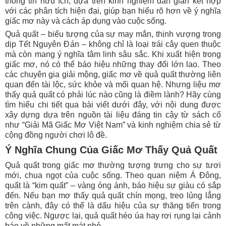
thông tin hữu ích, dựa trên kinh nghiệm dân gian kết hợp
với các phân tích hiện đại, giúp bạn hiểu rõ hơn về ý nghĩa
giấc mơ này và cách áp dụng vào cuộc sống.
Quả quất – biểu tượng của sự may mắn, thịnh vượng trong
dịp Tết Nguyên Đán – không chỉ là loại trái cây quen thuộc
mà còn mang ý nghĩa tâm linh sâu sắc. Khi xuất hiện trong
giấc mơ, nó có thể báo hiệu những thay đổi lớn lao. Theo
các chuyên gia giải mộng, giấc mơ về quả quất thường liên
quan đến tài lộc, sức khỏe và mối quan hệ. Nhưng liệu mơ
thấy quả quất có phải lúc nào cũng là điềm lành? Hãy cùng
tìm hiểu chi tiết qua bài viết dưới đây, với nội dung được
xây dựng dựa trên nguồn tài liệu đáng tin cậy từ sách cổ
như “Giải Mã Giấc Mơ Việt Nam” và kinh nghiệm chia sẻ từ
cộng đồng người chơi lô đề.
Ý Nghĩa Chung Của Giấc Mơ Thấy Quả Quất
Quả quất trong giấc mơ thường tượng trưng cho sự tươi
mới, chua ngọt của cuộc sống. Theo quan niệm Á Đông,
quất là “kim quất” – vàng óng ánh, báo hiệu sự giàu có sắp
đến. Nếu bạn mơ thấy quả quất chín mọng, treo lủng lẳng
trên cành, đây có thể là dấu hiệu của sự thăng tiến trong
công việc. Ngược lại, quả quất héo úa hay rơi rụng lại cảnh
báo về những mất mát nhỏ.