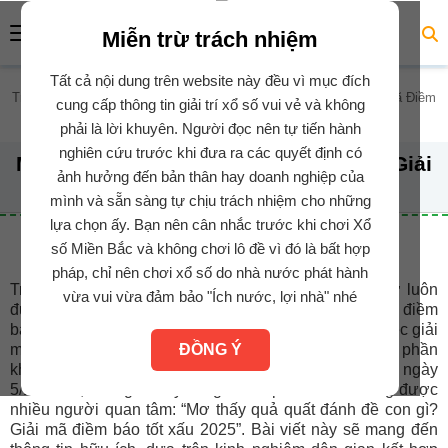
Trang web không soi cầu , dự đoán xổ số , không bán số , 
Miễn trừ trách nhiệm
Bây giờ là :
20:53:24 - Thứ 5 Ngày 6/8/2026
Tất cả nội dung trên website này đều vì mục đích
Trang chủ
›
Sổ Mơ
›
Mơ Thấy Quả Quất Đánh Đề Con Gì? Giải Mã Điềm
cung cấp thông tin giải trí xổ số vui vẻ và không
Báo Tốt Xấu 2025
phải là lời khuyên. Người đọc nên tự tiến hành
nghiên cứu trước khi đưa ra các quyết định có
Mơ Thấy Quả Quất Đánh Đề Con Gì? Giải
ảnh hưởng đến bản thân hay doanh nghiệp của
Mã Điềm Báo Tốt Xấu 2025
mình và sẵn sàng tự chịu trách nhiệm cho những
lựa chọn ấy. Bạn nên cân nhắc trước khi chơi Xổ
5/5 - (99999 bình chọn)
số Miền Bắc và không chơi lô đề vì đó là bất hợp
pháp, chỉ nên chơi xổ số do nhà nước phát hành
Trong kho tàng văn hóa dân gian Việt Nam, giấc mơ luôn
vừa vui vừa đảm bảo "Ích nước, lợi nhà" nhé
được coi là cầu nối giữa thế giới thực tại và những điềm
báo huyền bí. Đặc biệt, với những ai đam mê lô đề, việc giải
ĐỒNG Ý
mã giấc mơ thành con số may mắn trở thành một phần
không thể thiếu trong cuộc sống hàng ngày. Hôm nay, ngày
5/11/2025, chúng ta hãy cùng khám phá chủ đề đang được
nhiều người quan tâm: “Mơ thấy quả quất đánh đề con gì?
Giải mã điềm báo tốt xấu 2025”. Bài viết này sẽ mang đến