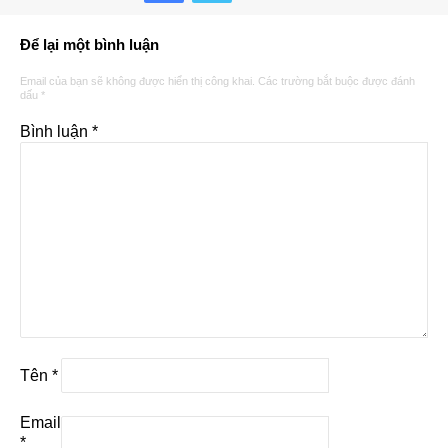
Để lại một bình luận
Email của bạn sẽ không được hiển thị công khai.
Các trường bắt buộc được đánh
dấu
*
Bình luận
*
Tên
*
Email
*