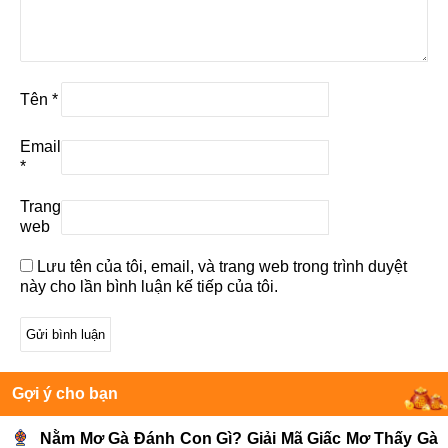
Tên
*
Email
*
Trang
web
Lưu tên của tôi, email, và trang web trong trình duyệt
này cho lần bình luận kế tiếp của tôi.
Gợi ý cho bạn
Nằm Mơ Gà Đánh Con Gì? Giải Mã Giấc Mơ Thấy Gà