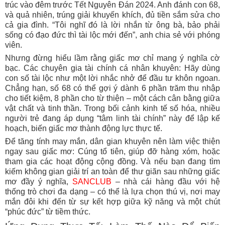
trúc vào đêm trước Tết Nguyên Đán 2024. Anh đánh con 68,
và quả nhiên, trúng giải khuyến khích, đủ tiền sắm sửa cho
cả gia đình. “Tôi nghĩ đó là lời nhắn từ ông bà, bảo phải
sống có đạo đức thì tài lộc mới đến”, anh chia sẻ với phóng
viên.
Nhưng đừng hiểu lầm rằng giấc mơ chỉ mang ý nghĩa cờ
bạc. Các chuyên gia tài chính cá nhân khuyên: Hãy dùng
con số tài lộc như một lời nhắc nhở để đầu tư khôn ngoan.
Chẳng hạn, số 68 có thể gợi ý dành 6 phần trăm thu nhập
cho tiết kiệm, 8 phần cho từ thiện – một cách cân bằng giữa
vật chất và tinh thần. Trong bối cảnh kinh tế số hóa, nhiều
người trẻ đang áp dụng “tâm linh tài chính” này để lập kế
hoạch, biến giấc mơ thành động lực thực tế.
Để tăng tính may mắn, dân gian khuyên nên làm việc thiện
ngay sau giấc mơ: Cúng tổ tiên, giúp đỡ hàng xóm, hoặc
tham gia các hoạt động cộng đồng. Và nếu bạn đang tìm
kiếm không gian giải trí an toàn để thư giãn sau những giấc
mơ đầy ý nghĩa,
SANCLUB
– nhà cái hàng đầu với hệ
thống trò chơi đa dạng – có thể là lựa chọn thú vị, nơi may
mắn đôi khi đến từ sự kết hợp giữa kỹ năng và một chút
“phúc đức” từ tiềm thức.