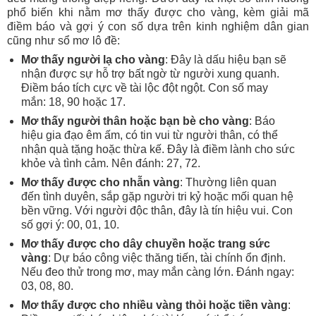
phổ biến khi nằm mơ thấy được cho vàng, kèm giải mã
điềm báo và gợi ý con số dựa trên kinh nghiệm dân gian
cũng như sổ mơ lô đề:
Mơ thấy người lạ cho vàng
: Đây là dấu hiệu bạn sẽ
nhận được sự hỗ trợ bất ngờ từ người xung quanh.
Điềm báo tích cực về tài lộc đột ngột. Con số may
mắn: 18, 90 hoặc 17.
Mơ thấy người thân hoặc bạn bè cho vàng
: Báo
hiệu gia đạo êm ấm, có tin vui từ người thân, có thể
nhận quà tặng hoặc thừa kế. Đây là điềm lành cho sức
khỏe và tình cảm. Nên đánh: 27, 72.
Mơ thấy được cho nhẫn vàng
: Thường liên quan
đến tình duyên, sắp gặp người tri kỷ hoặc mối quan hệ
bền vững. Với người độc thân, đây là tín hiệu vui. Con
số gợi ý: 00, 01, 10.
Mơ thấy được cho dây chuyền hoặc trang sức
vàng
: Dự báo công việc thăng tiến, tài chính ổn định.
Nếu đeo thử trong mơ, may mắn càng lớn. Đánh ngay:
03, 08, 80.
Mơ thấy được cho nhiều vàng thỏi hoặc tiền vàng
: