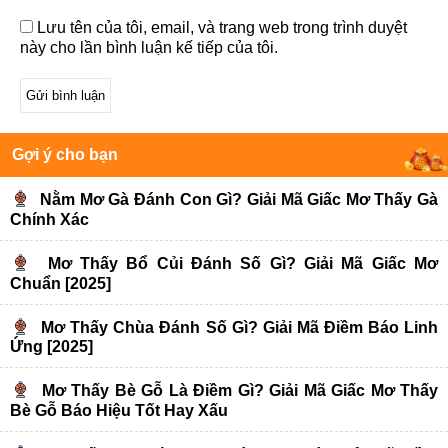
Lưu tên của tôi, email, và trang web trong trình duyệt
này cho lần bình luận kế tiếp của tôi.
Gợi ý cho bạn
Nằm Mơ Gà Đánh Con Gì? Giải Mã Giấc Mơ Thấy Gà
Chính Xác
Mơ Thấy Bổ Củi Đánh Số Gì? Giải Mã Giấc Mơ
Chuẩn [2025]
Mơ Thấy Chùa Đánh Số Gì? Giải Mã Điềm Báo Linh
Ứng [2025]
Mơ Thấy Bè Gỗ Là Điềm Gì? Giải Mã Giấc Mơ Thấy
Bè Gỗ Báo Hiệu Tốt Hay Xấu