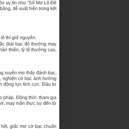
uồn uy tín như “Sổ Mơ Lô Đề
bằng, dễ xuất hiện trong kết
lẻ thì giữ nguyên.
sắc (bài bạc đỏ thường may
ân thiện, tỷ lệ thưởng cao,
ng xuyên mơ thấy đánh bạc,
), nghiện cờ bạc ảnh hưởng
 động lực tích cực: Đầu tư
p pháp. Đồng thời, tham gia
hớ, may mắn thực sự đến từ
n hết, giấc mơ cờ bạc chuẩn