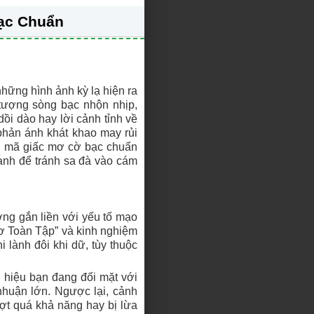
ạc Chuẩn
hững hình ảnh kỳ lạ hiện ra
 tượng sòng bạc nhộn nhịp,
dồi dào hay lời cảnh tỉnh về
phản ánh khát khao may rủi
ải mã giấc mơ cờ bạc chuẩn
mạnh để tránh sa đà vào cám
ường gắn liền với yếu tố mạo
Mơ Toàn Tập” và kinh nghiệm
 lành đôi khi dữ, tùy thuộc
 hiệu bạn đang đối mặt với
nhuận lớn. Ngược lại, cảnh
ượt quá khả năng hay bị lừa