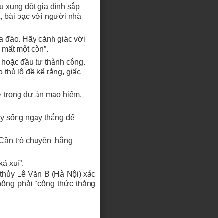
 xung đột gia đình sắp
t, bài bạc với người nhà
 đảo. Hãy cảnh giác với
 mất một còn”.
c hoặc đầu tư thành công.
 thủ lô đề kể rằng, giấc
đỡ trong dự án mạo hiểm.
Hãy sống ngay thẳng để
 Cần trò chuyện thẳng
xả xui”.
thủy Lê Văn B (Hà Nội) xác
hông phải “công thức thắng