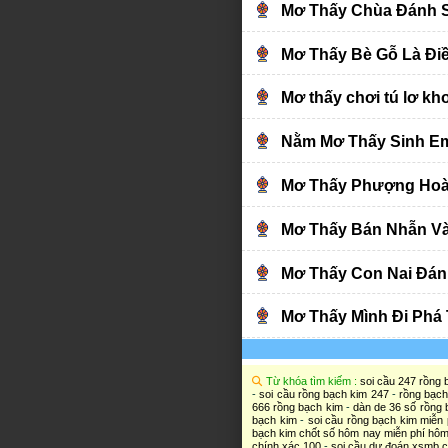
Mơ Thấy Chùa Đánh Số
Mơ Thấy Bè Gỗ Là Điề
Mơ thấy chơi tú lơ kh
Nằm Mơ Thấy Sinh Em
Mơ Thấy Phượng Hoàn
Mơ Thấy Bán Nhẫn Và
Mơ Thấy Con Nai Đán
Mơ Thấy Mình Đi Phá 
Từ khóa tìm kiếm :
soi cầu 247 rồng
-
soi cầu rồng bạch kim 247
-
rồng bạc
666 rồng bạch kim
-
dàn de 36 số rồng
bạch kim
-
soi cầu rồng bạch kim miễn
bạch kim chốt số hôm nay miễn phí hô
chính xác 100
-
soi cầu dự đoán xsmb 