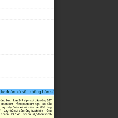
ổ số , không bán số , không cung cấp số chơi lô , chơi đề , thôn
rồng bạch kim 247 vip
-
soi cầu rồng 247
g bạch kim
-
rồng bạch kim 888
-
soi cầu
m nay
-
dự đoán xổ số miền bắc 666 rồng
47
-
cao thủ soi cầu rồng bạch kim
-
rồng
-
soi cầu 247 vip
-
soi cầu dự đoán xsmb