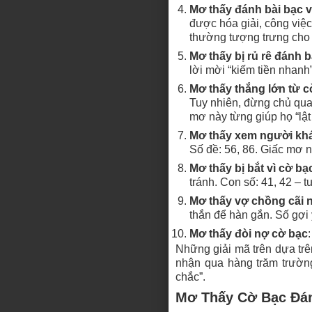
Mơ thấy đánh bài bạc v
được hóa giải, công việc
thường tượng trưng cho s
Mơ thấy bị rủ rê đánh 
lời mời “kiếm tiền nhanh
Mơ thấy thắng lớn từ c
Tuy nhiên, đừng chủ quan
mơ này từng giúp họ “lậ
Mơ thấy xem người kh
Số đề: 56, 86. Giấc mơ 
Mơ thấy bị bắt vì cờ bạ
tránh. Con số: 41, 42 – 
Mơ thấy vợ chồng cãi n
thắn để hàn gắn. Số gợi 
Mơ thấy đòi nợ cờ bạc
Những giải mã trên dựa tr
nhận qua hàng trăm trường
chắc”.
Mơ Thấy Cờ Bạc Đán