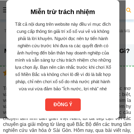
Trang web không soi cầu , dự đoán xổ số , không bán số , khôn
Miễn trừ trách nhiệm
Bây giờ là :
23:30:30 - Thứ 7 Ngày 8/8/2026
Tất cả nội dung trên website này đều vì mục đích
Trang chủ
cung cấp thông tin giải trí xổ số vui vẻ và không
›
Sổ Mơ
›
Mơ Thấy Chim Ỉa Vào Người Đánh Số Gì? Giải Mã
Điềm Báo May Mắn!
phải là lời khuyên. Người đọc nên tự tiến hành
nghiên cứu trước khi đưa ra các quyết định có
Mơ Thấy Chim Ỉa Vào Người Đánh Số Gì?
ảnh hưởng đến bản thân hay doanh nghiệp của
Giải Mã Điềm Báo May Mắn!
mình và sẵn sàng tự chịu trách nhiệm cho những
lựa chọn ấy. Bạn nên cân nhắc trước khi chơi Xổ
5/5 - (99999 bình chọn)
số Miền Bắc và không chơi lô đề vì đó là bất hợp
pháp, chỉ nên chơi xổ số do nhà nước phát hành
Trong dòng chảy hối hả của cuộc sống hiện đại, giấc mơ
vừa vui vừa đảm bảo "Ích nước, lợi nhà" nhé
vẫn là một phần bí ẩn khiến không ít người tò mò. Đặc biệt,
với những ai đam mê lô đề, sổ mơ, giấc mộng thấy chim ỉa
ĐỒNG Ý
vào người không chỉ gây bất ngờ mà còn khơi dậy niềm hy
vọng về điềm lành. Là nhà báo theo dõi lâu năm các câu
chuyện tâm linh dân gian Việt Nam, tôi đã tiếp cận với các
chuyên gia giải mộng từ làng quê Bắc Bộ đến các trung tâm
nghiên cứu văn hóa ở Sài Gòn. Hôm nay, qua bài viết này,