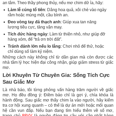
an tâm. Theo thầy phong thủy, nếu mơ chim dữ ỉa, hãy:
Làm lễ cúng tổ tiên
: Dâng hoa quả, xôi chè vào ngày
rằm hoặc mùng một, cầu bình an.
Đeo vòng tay đá thạch anh
: Giúp xua tan năng
lượng tiêu cực, tăng vận may.
Tích đức hàng ngày
: Làm từ thiện nhỏ, như giúp đỡ
hàng xóm, để “trả ơn trời đất”.
Tránh đánh lớn nếu lo lắng
: Chơi nhỏ để thử, hoặc
chỉ dùng số làm kỷ niệm.
Những cách này không chỉ từ dân gian mà còn được các
nhà tâm lý học hiện đại công nhận, giúp giảm stress từ giấc
mơ.
Lời Khuyên Từ Chuyên Gia: Sống Tích Cực
Sau Giấc Mơ
Là nhà báo, tôi từng phỏng vấn hàng trăm người về giấc
mơ. Họ đều đồng ý: Điềm báo chỉ là gợi ý, chìa khóa là
hành động. Sau giấc mơ thấy chim ỉa vào người, hãy kiểm
tra cơ hội xung quanh – có thể là dự án mới hoặc mối quan
hệ cần vun đắp. Nếu bạn đang tìm hiểu thêm về sổ mơ,
trang chủ
88VV
là nguồn đáng tin cậy với cập nhật hàng