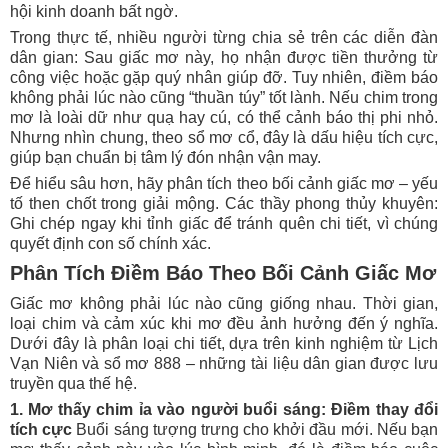
hội kinh doanh bất ngờ.
Trong thực tế, nhiều người từng chia sẻ trên các diễn đàn
dân gian: Sau giấc mơ này, họ nhận được tiền thưởng từ
công việc hoặc gặp quý nhân giúp đỡ. Tuy nhiên, điềm báo
không phải lúc nào cũng “thuần túy” tốt lành. Nếu chim trong
mơ là loài dữ như quạ hay cú, có thể cảnh báo thị phi nhỏ.
Nhưng nhìn chung, theo sổ mơ cổ, đây là dấu hiệu tích cực,
giúp bạn chuẩn bị tâm lý đón nhận vận may.
Để hiểu sâu hơn, hãy phân tích theo bối cảnh giấc mơ – yếu
tố then chốt trong giải mộng. Các thầy phong thủy khuyên:
Ghi chép ngay khi tỉnh giấc để tránh quên chi tiết, vì chúng
quyết định con số chính xác.
Phân Tích Điềm Báo Theo Bối Cảnh Giấc Mơ
Giấc mơ không phải lúc nào cũng giống nhau. Thời gian,
loại chim và cảm xúc khi mơ đều ảnh hưởng đến ý nghĩa.
Dưới đây là phân loại chi tiết, dựa trên kinh nghiệm từ Lịch
Vạn Niên và sổ mơ 888 – những tài liệu dân gian được lưu
truyền qua thế hệ.
1. Mơ thấy chim ỉa vào người buổi sáng: Điềm thay đổi
tích cực
Buổi sáng tượng trưng cho khởi đầu mới. Nếu bạn