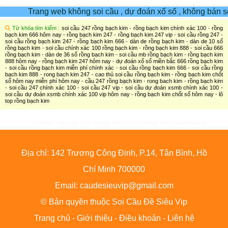
Trang web không soi cầu , dự đoán xổ số , không bán số , khô
Từ khóa tìm kiếm :
soi cầu 247 rồng bạch kim
-
rồng bạch kim chính xác 100
-
rồng
bạch kim 666 hôm nay -
rồng bạch kim 247
-
rồng bạch kim 247 vip
-
soi cầu rồng 247
-
soi cầu rồng bạch kim 247
-
rồng bạch kim 666
-
dàn de rồng bạch kim
-
dàn de 10 số
rồng bạch kim
-
soi cầu chính xác 100 rồng bạch kim
-
rồng bạch kim 888
-
soi cầu 666
rồng bạch kim
-
dàn de 36 số rồng bạch kim
-
soi cầu mb rồng bạch kim
-
rồng bạch kim
888 hôm nay
-
rồng bạch kim 247 hôm nay
-
dự đoán xổ số miền bắc 666 rồng bạch kim
-
soi cầu rồng bạch kim miễn phí chính xác
-
soi cầu rồng bạch kim 666
-
soi cầu rồng
bạch kim 888
-
rong bach kim 247
-
cao thủ soi cầu rồng bạch kim
-
rồng bạch kim chốt
số hôm nay miễn phí hôm nay
-
cầu 247 rồng bạch kim
-
rong bach kim
-
rồng bạch kim
-
soi cầu 247 chính xác 100
-
soi cầu 247 vip
-
soi cầu dự đoán xsmb chính xác 100
-
soi cầu dự đoán xsmb chính xác 100 vip hôm nay
-
rồng bạch kim chốt số hôm nay
-
lô
top rồng bạch kim
đánh bài đổi thưởng
-
lô đề online
-
nk88
-
ee88
-
rikvip
-
xocdia88
-
trực tiếp bóng đá sutbongtv
-
trực tiếp bóng đá sutbongtv
-
Địa chỉ: 142 Trương Công Định, P.14, Tân Bình, Hồ
Chí Minh 700000
Email: caudesieuvip@gmail.com
© Bản quyền thuộc Soi Cầu Đề Siêu Vip
Trang chủ
-
Giới thiệu
-
Điều khoản
-
Liên hệ