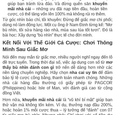
giúp bạn tránh lừa đảo. Và đừng quên săn
khuyến
mãi nhà cái
– những ưu đãi nạp tiền đầu, hoàn tiền
cược, có thể tăng vốn lên 100% mà không rủi ro thêm.
Từ góc nhìn báo chí, tôi khuyên: Đừng để giấc mơ chi phối;
dùng nó làm động lực. Một cụ ông ở Nam Định từng kể: “Mơ
bù nhìn, tôi sửa hàng rào nhà, mùa sau lúa tốt tươi”. Đó là
bài học: Xây dựng “bù nhìn” thực tế cho đời mình.
Kết Nối Với Thế Giới Cá Cược: Chơi Thông
Minh Sau Giấc Mơ
Nói đến may mắn từ giấc mơ, nhiều người nghĩ ngay đến lô
đề trực tuyến. Trong thời đại số, việc áp dụng con số từ
mơ
thấy bù nhìn đánh con gì
trở nên dễ dàng hơn nhờ các
nền tảng chuyên nghiệp. Hãy chọn
nha cai uy tin
để đảm
bảo tỷ lệ cược công bằng, thanh toán nhanh chóng. Những
nhà cái hàng đầu thường có giấy phép từ PAGCOR
(Philippines) hoặc Isle of Man, với đánh giá cao từ cộng
đồng Việt.
Hơn nữa,
khuyến mãi nhà cái
là “vũ khí bí mật” giúp bạn
thử vận mà không tốn kém. Ví dụ, thưởng nạp đầu 200%,
hoặc hoàn 1% mỗi cược thua – lý tưởng để “đánh” con 07