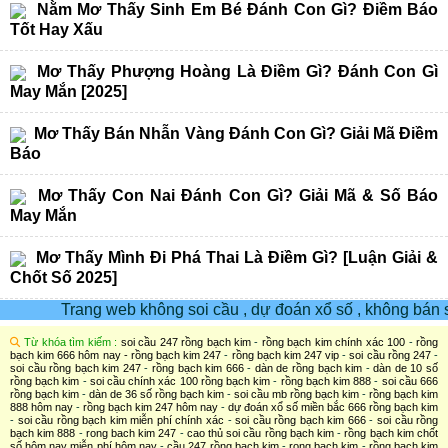
Nằm Mơ Thấy Sinh Em Bé Đánh Con Gì? Điềm Báo
Tốt Hay Xấu
Mơ Thấy Phượng Hoàng Là Điềm Gì? Đánh Con Gì
May Mắn [2025]
Mơ Thấy Bán Nhẫn Vàng Đánh Con Gì? Giải Mã Điềm
Báo
Mơ Thấy Con Nai Đánh Con Gì? Giải Mã & Số Báo
May Mắn
Mơ Thấy Mình Đi Phá Thai Là Điềm Gì? [Luận Giải &
Chốt Số 2025]
Trang web không soi cầu , dự đoán xổ số , không bán số , khô
Từ khóa tìm kiếm :
soi cầu 247 rồng bạch kim
-
rồng bạch kim chính xác 100
-
rồng
bạch kim 666 hôm nay -
rồng bạch kim 247
-
rồng bạch kim 247 vip
-
soi cầu rồng 247
-
soi cầu rồng bạch kim 247
-
rồng bạch kim 666
-
dàn de rồng bạch kim
-
dàn de 10 số
rồng bạch kim
-
soi cầu chính xác 100 rồng bạch kim
-
rồng bạch kim 888
-
soi cầu 666
rồng bạch kim
-
dàn de 36 số rồng bạch kim
-
soi cầu mb rồng bạch kim
-
rồng bạch kim
888 hôm nay
-
rồng bạch kim 247 hôm nay
-
dự đoán xổ số miền bắc 666 rồng bạch kim
-
soi cầu rồng bạch kim miễn phí chính xác
-
soi cầu rồng bạch kim 666
-
soi cầu rồng
bạch kim 888
-
rong bach kim 247
-
cao thủ soi cầu rồng bạch kim
-
rồng bạch kim chốt
số hôm nay miễn phí hôm nay
-
cầu 247 rồng bạch kim
-
rong bach kim
-
rồng bạch kim