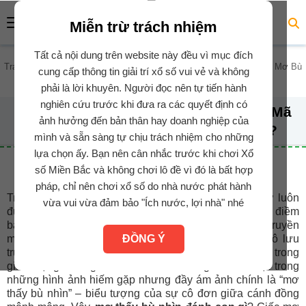
Trang web không soi cầu , dự đoán xổ số , không bán số , khôn
Miễn trừ trách nhiệm
Bây giờ là :
12:27:11 - Chủ nhật Ngày 9/8/2026
Tất cả nội dung trên website này đều vì mục đích
Trang chủ
›
Sổ Mơ
›
Mơ Thấy Bù Nhìn Đánh Con Gì? Giải Mã Giấc Mơ Bù
cung cấp thông tin giải trí xổ số vui vẻ và không
Nhìn Báo Hiệu Điều Gì?
phải là lời khuyên. Người đọc nên tự tiến hành
nghiên cứu trước khi đưa ra các quyết định có
Mơ Thấy Bù Nhìn Đánh Con Gì? Giải Mã
ảnh hưởng đến bản thân hay doanh nghiệp của
Giấc Mơ Bù Nhìn Báo Hiệu Điều Gì?
mình và sẵn sàng tự chịu trách nhiệm cho những
lựa chọn ấy. Bạn nên cân nhắc trước khi chơi Xổ
5/5 - (99999 bình chọn)
số Miền Bắc và không chơi lô đề vì đó là bất hợp
pháp, chỉ nên chơi xổ số do nhà nước phát hành
Trong kho tàng văn hóa dân gian Việt Nam, giấc mơ luôn
vừa vui vừa đảm bảo "Ích nước, lợi nhà" nhé
được coi là cầu nối giữa thế giới thực tại và những điềm
báo huyền bí từ cõi vô hình. Từ những câu chuyện truyền
ĐỒNG Ý
miệng ở làng quê Bắc Bộ đến các cuốn sổ mơ lô tô lưu
truyền qua bao thế hệ, người Việt ta thường tìm thấy trong
giấc mộng những lời thì thầm về tương lai. Và một trong
những hình ảnh hiếm gặp nhưng đầy ám ảnh chính là “mơ
thấy bù nhìn” – biểu tượng của sự cô đơn giữa cánh đồng