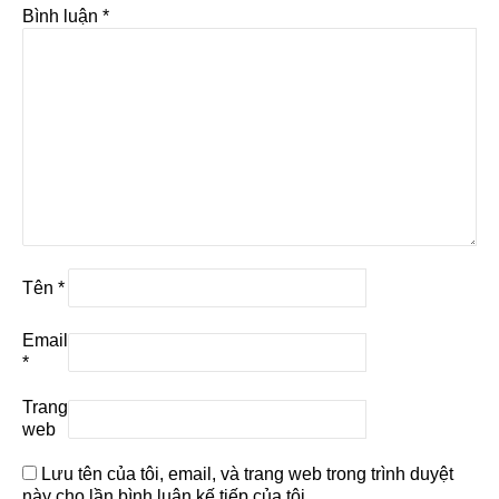
Bình luận
*
Tên
*
Email
*
Trang
web
Lưu tên của tôi, email, và trang web trong trình duyệt
này cho lần bình luận kế tiếp của tôi.