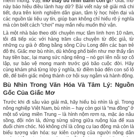
mênh mông. Vậy,
mơ thấy bù nhìn đánh con gì
? Giấc mơ
này báo hiệu điều lành hay dữ? Bài viết này sẽ giải mã chi
tiết, dựa trên kinh nghiệm dân gian, tâm lý học hiện đại và
các nguồn tài liệu uy tín, giúp bạn không chỉ hiểu rõ ý nghĩa
mà còn biết cách “chơi” may mắn nếu muốn thử vận.
Là một nhà báo theo dõi chuyên mục tâm linh hơn 10 năm,
tôi đã tiếp xúc với hàng trăm câu chuyện từ độc giả, từ
những cụ già ở đồng bằng sông Cửu Long đến các bạn trẻ
đô thị. Giấc mơ bù nhìn, dù không phổ biến như mơ thấy rắn
hay tiền bạc, lại mang sức nặng riêng – nó gợi lên nỗi sợ cô
lập, sự bảo vệ mong manh trước gió bão cuộc đời. Hãy
cùng khám phá từng lớp ý nghĩa, từ điềm báo đến con số lô
đề, để biến giấc mộng thành cơ hội suy ngẫm và hành động.
Bù Nhìn Trong Văn Hóa Và Tâm Lý: Nguồn
Gốc Của Giấc Mơ
Trước khi đi sâu vào giải mã, hãy hiểu bù nhìn là gì. Trong
nông nghiệp Việt Nam, bù nhìn – hay còn gọi là “ma đồng” ở
một số vùng miền Trung – là hình nộm rơm rạ, mặc áo nâu
sồng, đội nón lá, đứng sừng sững giữa ruộng lúa để xua
đuổi chim chóc. Nó không chỉ là công cụ lao động mà còn là
biểu tượng văn hóa: sự kiên cường của người nông dân