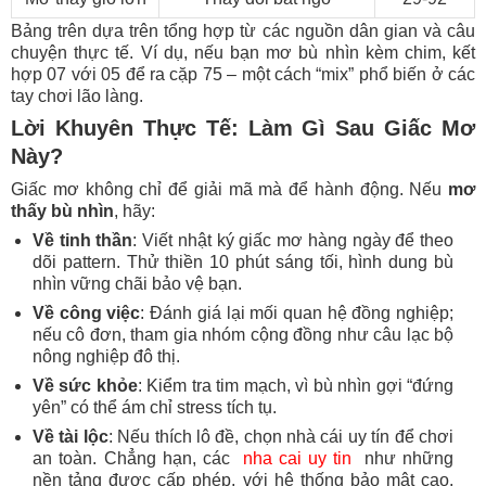
Bảng trên dựa trên tổng hợp từ các nguồn dân gian và câu
chuyện thực tế. Ví dụ, nếu bạn mơ bù nhìn kèm chim, kết
hợp 07 với 05 để ra cặp 75 – một cách “mix” phổ biến ở các
tay chơi lão làng.
Lời Khuyên Thực Tế: Làm Gì Sau Giấc Mơ
Này?
Giấc mơ không chỉ để giải mã mà để hành động. Nếu
mơ
thấy bù nhìn
, hãy:
Về tinh thần
: Viết nhật ký giấc mơ hàng ngày để theo
dõi pattern. Thử thiền 10 phút sáng tối, hình dung bù
nhìn vững chãi bảo vệ bạn.
Về công việc
: Đánh giá lại mối quan hệ đồng nghiệp;
nếu cô đơn, tham gia nhóm cộng đồng như câu lạc bộ
nông nghiệp đô thị.
Về sức khỏe
: Kiểm tra tim mạch, vì bù nhìn gợi “đứng
yên” có thể ám chỉ stress tích tụ.
Về tài lộc
: Nếu thích lô đề, chọn nhà cái uy tín để chơi
an toàn. Chẳng hạn, các
nha cai uy tin
như những
nền tảng được cấp phép, với hệ thống bảo mật cao,