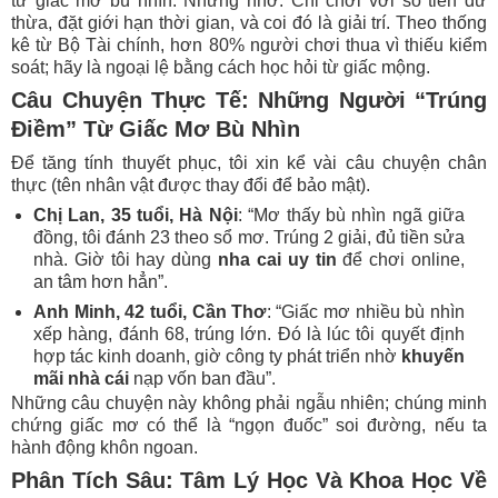
từ giấc mơ bù nhìn. Nhưng nhớ: Chỉ chơi với số tiền dư
thừa, đặt giới hạn thời gian, và coi đó là giải trí. Theo thống
kê từ Bộ Tài chính, hơn 80% người chơi thua vì thiếu kiểm
soát; hãy là ngoại lệ bằng cách học hỏi từ giấc mộng.
Câu Chuyện Thực Tế: Những Người “Trúng
Điềm” Từ Giấc Mơ Bù Nhìn
Để tăng tính thuyết phục, tôi xin kể vài câu chuyện chân
thực (tên nhân vật được thay đổi để bảo mật).
Chị Lan, 35 tuổi, Hà Nội
: “Mơ thấy bù nhìn ngã giữa
đồng, tôi đánh 23 theo sổ mơ. Trúng 2 giải, đủ tiền sửa
nhà. Giờ tôi hay dùng
nha cai uy tin
để chơi online,
an tâm hơn hẳn”.
Anh Minh, 42 tuổi, Cần Thơ
: “Giấc mơ nhiều bù nhìn
xếp hàng, đánh 68, trúng lớn. Đó là lúc tôi quyết định
hợp tác kinh doanh, giờ công ty phát triển nhờ
khuyến
mãi nhà cái
nạp vốn ban đầu”.
Những câu chuyện này không phải ngẫu nhiên; chúng minh
chứng giấc mơ có thể là “ngọn đuốc” soi đường, nếu ta
hành động khôn ngoan.
Phân Tích Sâu: Tâm Lý Học Và Khoa Học Về