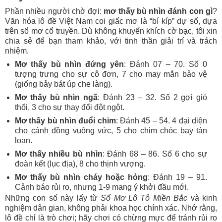
Phần nhiều người chờ đợi:
mơ thấy bù nhìn đánh con gì
?
Văn hóa lô đề Việt Nam coi giấc mơ là “bí kíp” dự số, dựa
trên sổ mơ cổ truyền. Dù không khuyến khích cờ bạc, tôi xin
chia sẻ để bạn tham khảo, với tinh thần giải trí và trách
nhiệm.
Mơ thấy bù nhìn đứng yên
: Đánh 07 – 70. Số 0
tượng trưng cho sự cô đơn, 7 cho may mắn bảo vệ
(giống bảy bát úp che làng).
Mơ thấy bù nhìn ngã
: Đánh 23 – 32. Số 2 gợi gió
thổi, 3 cho sự thay đổi đột ngột.
Mơ thấy bù nhìn đuổi chim
: Đánh 45 – 54. 4 đại diện
cho cánh đồng vuông vức, 5 cho chim chóc bay tán
loạn.
Mơ thấy nhiều bù nhìn
: Đánh 68 – 86. Số 6 cho sự
đoàn kết (lục địa), 8 cho thịnh vượng.
Mơ thấy bù nhìn cháy hoặc hỏng
: Đánh 19 – 91.
Cảnh báo rủi ro, nhưng 1-9 mang ý khởi đầu mới.
Những con số này lấy từ
Sổ Mơ Lô Tô Miền Bắc
và kinh
nghiệm dân gian, không phải khoa học chính xác. Nhớ rằng,
lô đề chỉ là trò chơi; hãy chơi có chừng mực để tránh rủi ro