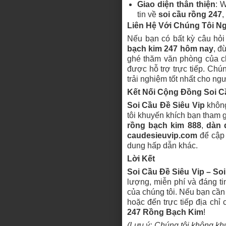
Giao diện thân thiện
: 
tin về
soi cầu rồng 247
,
Liên Hệ Với Chúng Tôi 
Nếu bạn có bất kỳ câu hỏi
bạch kim 247 hôm nay
, đ
ghé thăm văn phòng của ch
được hỗ trợ trực tiếp. Chú
trải nghiệm tốt nhất cho ng
Kết Nối Cộng Đồng Soi C
Soi Cầu Đề Siêu Vip
không
tôi khuyến khích bạn tham 
rồng bạch kim 888
,
dàn 
caudesieuvip.com
để cập 
dung hấp dẫn khác.
Lời Kết
Soi Cầu Đề Siêu Vip – So
lượng, miễn phí và đáng ti
của chúng tôi. Nếu bạn cần
hoặc đến trực tiếp địa ch
247 Rồng Bạch Kim
!
(Lưu ý: Chúng tôi không khu