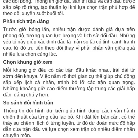
các đội bóng. Thông tin giờ đá, sân thi đấu và cặp đấu được
sắp xếp rõ ràng, tạo thuận lợi khi lựa chọn trận phù hợp để
theo dõi xuyên suốt buổi tối.
Phân tích trận đáng
Trước giờ bóng lăn, nhiều trận được đánh giá dựa trên
phong độ, tương quan lực lượng và lịch sử đối đầu. Những
yếu tố này giúp xác định đâu là màn so tài có tính cạnh tranh
cao, từ đó ưu tiên theo dõi thay vì phải phân vân giữa quá
nhiều lựa chọn cùng lúc.
Chọn khung giờ xem
Mỗi khung giờ đều có các trận đấu khác nhau, trải dài từ
sớm đến khuya. Việc nắm rõ thời gian cụ thể giúp chủ động
sắp xếp lịch cá nhân, tránh bỏ lỡ các trận quan trọng.
Những khoảng giờ cao điểm thường tập trung các giải hấp
dẫn, đáng chú ý hơn.
So sánh đội hình trận
Thông tin đội hình dự kiến giúp hình dung cách vận hành
chiến thuật của từng câu lạc bộ. Khi đặt lên bàn cân, có thể
thấy sự chênh lệch ở từng tuyến, từ đó dự đoán mức độ hấp
dẫn của trận đấu và lựa chọn xem trận có nhiều điểm nhấn
chuyên môn.