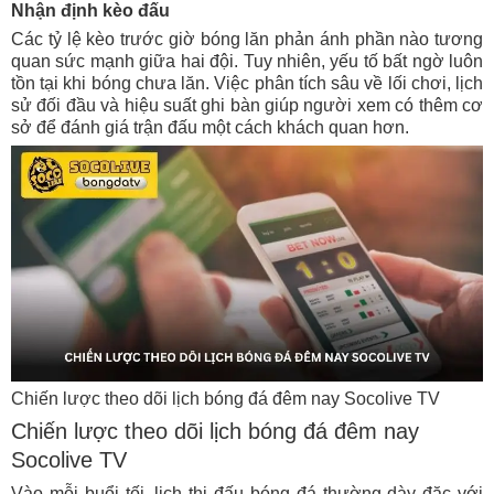
Nhận định kèo đấu
Các tỷ lệ kèo trước giờ bóng lăn phản ánh phần nào tương
quan sức mạnh giữa hai đội. Tuy nhiên, yếu tố bất ngờ luôn
tồn tại khi bóng chưa lăn. Việc phân tích sâu về lối chơi, lịch
sử đối đầu và hiệu suất ghi bàn giúp người xem có thêm cơ
sở để đánh giá trận đấu một cách khách quan hơn.
Chiến lược theo dõi lịch bóng đá đêm nay Socolive TV
Chiến lược theo dõi lịch bóng đá đêm nay
Socolive TV
Vào mỗi buổi tối, lịch thi đấu bóng đá thường dày đặc với