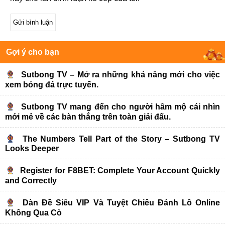
Gợi ý cho bạn
Sutbong TV – Mở ra những khả năng mới cho việc
xem bóng đá trực tuyến.
Sutbong TV mang đến cho người hâm mộ cái nhìn
mới mẻ về các bàn thắng trên toàn giải đấu.
The Numbers Tell Part of the Story – Sutbong TV
Looks Deeper
Register for F8BET: Complete Your Account Quickly
and Correctly
Dàn Đề Siêu VIP Và Tuyệt Chiêu Đánh Lô Online
Không Qua Cò