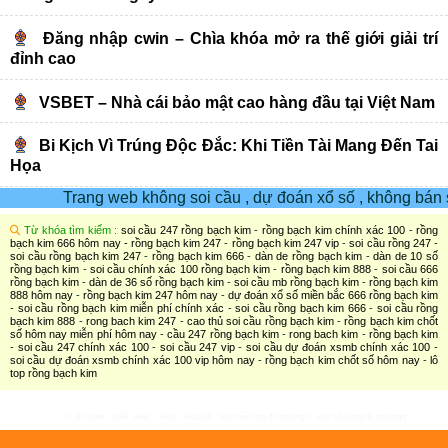
Đăng nhập cwin – Chìa khóa mở ra thế giới giải trí
đỉnh cao
VSBET – Nhà cái bảo mật cao hàng đầu tại Việt Nam
Bi Kịch Vì Trúng Độc Đắc: Khi Tiền Tài Mang Đến Tai
Họa
Trang web không soi cầu , dự đoán xổ số , không bán số , k
Từ khóa tìm kiếm :
soi cầu 247 rồng bạch kim
-
rồng bạch kim chính xác 100
-
rồng
bạch kim 666 hôm nay -
rồng bạch kim 247
-
rồng bạch kim 247 vip
-
soi cầu rồng 247
-
soi cầu rồng bạch kim 247
-
rồng bạch kim 666
-
dàn de rồng bạch kim
-
dàn de 10 số
rồng bạch kim
-
soi cầu chính xác 100 rồng bạch kim
-
rồng bạch kim 888
-
soi cầu 666
rồng bạch kim
-
dàn de 36 số rồng bạch kim
-
soi cầu mb rồng bạch kim
-
rồng bạch kim
888 hôm nay
-
rồng bạch kim 247 hôm nay
-
dự đoán xổ số miền bắc 666 rồng bạch kim
-
soi cầu rồng bạch kim miễn phí chính xác
-
soi cầu rồng bạch kim 666
-
soi cầu rồng
bạch kim 888
-
rong bach kim 247
-
cao thủ soi cầu rồng bạch kim
-
rồng bạch kim chốt
số hôm nay miễn phí hôm nay
-
cầu 247 rồng bạch kim
-
rong bach kim
-
rồng bạch kim
-
soi cầu 247 chính xác 100
-
soi cầu 247 vip
-
soi cầu dự đoán xsmb chính xác 100
-
soi cầu dự đoán xsmb chính xác 100 vip hôm nay
-
rồng bạch kim chốt số hôm nay
-
lô
top rồng bạch kim
đánh bài đổi thưởng
-
lô đề online
-
nk88
-
ee88
-
rikvip
-
xocdia88
-
trực tiếp bóng đá sutbongtv
-
trực tiếp bóng đá sutbongtv
-