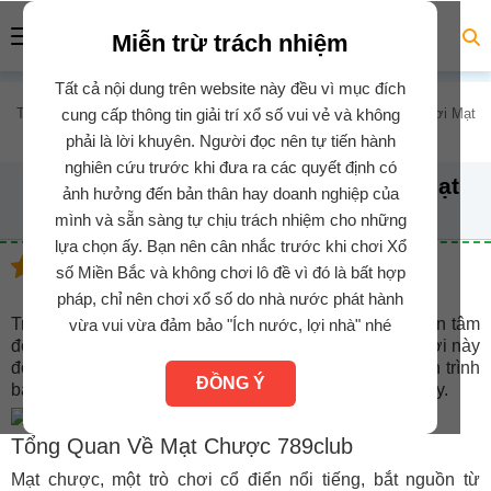
Trang web không soi cầu , dự đoán xổ số , không bán số , kh
Miễn trừ trách nhiệm
Bây giờ là :
06:56:28 - Thứ 6 Ngày 7/8/2026
Tất cả nội dung trên website này đều vì mục đích
Trang chủ
cung cấp thông tin giải trí xổ số vui vẻ và không
›
Kinh nghiệm xổ số
›
Hướng Dẫn Chi Tiết Về Cách Chơi Mạt
Chược
phải là lời khuyên. Người đọc nên tự tiến hành
nghiên cứu trước khi đưa ra các quyết định có
Hướng Dẫn Chi Tiết Về Cách Chơi Mạt
ảnh hưởng đến bản thân hay doanh nghiệp của
Chược
mình và sẵn sàng tự chịu trách nhiệm cho những
lựa chọn ấy. Bạn nên cân nhắc trước khi chơi Xổ
5/5 - (99999 bình chọn)
số Miền Bắc và không chơi lô đề vì đó là bất hợp
pháp, chỉ nên chơi xổ số do nhà nước phát hành
Trong bối cảnh cộng đồng người chơi ngày càng quan tâm
vừa vui vừa đảm bảo "Ích nước, lợi nhà" nhé
đến mạt chược năm 2024, mỗi quyết định trong trò chơi này
đòi hỏi sự nhạy bén và tư duy chiến lược.
789club
xin trình
ĐỒNG Ý
bày hướng dẫn chi tiết nhất về trò chơi truyền thống này.
Tổng Quan Về Mạt Chược 789club
Mạt chược, một trò chơi cổ điển nổi tiếng, bắt nguồn từ