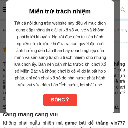
Trang web không soi cầu , dự đoán xổ số , không bán
Miễn trừ trách nhiệm
Bây giờ là :
17:56:24 - Thứ 5 Ngày 6/8/2026
Tất cả nội dung trên website này đều vì mục đích
Trang chủ
cung cấp thông tin giải trí xổ số vui vẻ và không
›
Game bài dễ thắng vin777 – Nơi chiến thắng là thói quen, không
phải may mắn
phải là lời khuyên. Người đọc nên tự tiến hành
nghiên cứu trước khi đưa ra các quyết định có
5/5 - (99999 bình chọn)
ảnh hưởng đến bản thân hay doanh nghiệp của
mình và sẵn sàng tự chịu trách nhiệm cho những
Trong thế giới cá cược trực tuyến,
lựa chọn ấy. Bạn nên cân nhắc trước khi chơi Xổ
game bài dễ thắng
vin777
được mệnh danh là “thiên đường lợi nhuận” của
số Miền Bắc và không chơi lô đề vì đó là bất hợp
dân đam mê bài bạc. Không chỉ mang đến hàng loạt tựa
pháp, chỉ nên chơi xổ số do nhà nước phát hành
game truyền thống, nền tảng này còn nổi bật với tỷ lệ trả
vừa vui vừa đảm bảo "Ích nước, lợi nhà" nhé
thưởng cao, giao diện hiện đại và cộng đồng người chơi
cực sôi động. Mỗi ván bài ở
vin777
là cơ hội thực sự để
anh biến niềm vui thành phần thưởng thật.
ĐỒNG Ý
Sảnh game cực chất – Càng chơi càng mê,
càng thắng càng vui
Không phải ngẫu nhiên mà
game bài dễ thắng vin777