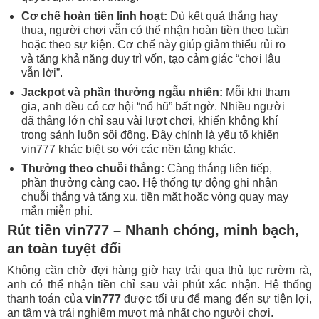
Cơ chế hoàn tiền linh hoạt:
Dù kết quả thắng hay
thua, người chơi vẫn có thể nhận hoàn tiền theo tuần
hoặc theo sự kiện. Cơ chế này giúp giảm thiểu rủi ro
và tăng khả năng duy trì vốn, tạo cảm giác “chơi lâu
vẫn lời”.
Jackpot và phần thưởng ngẫu nhiên:
Mỗi khi tham
gia, anh đều có cơ hội “nổ hũ” bất ngờ. Nhiều người
đã thắng lớn chỉ sau vài lượt chơi, khiến không khí
trong sảnh luôn sôi động. Đây chính là yếu tố khiến
vin777 khác biệt so với các nền tảng khác.
Thưởng theo chuỗi thắng:
Càng thắng liên tiếp,
phần thưởng càng cao. Hệ thống tự động ghi nhận
chuỗi thắng và tặng xu, tiền mặt hoặc vòng quay may
mắn miễn phí.
Rút tiền vin777 – Nhanh chóng, minh bạch,
an toàn tuyệt đối
Không cần chờ đợi hàng giờ hay trải qua thủ tục rườm rà,
anh có thể nhận tiền chỉ sau vài phút xác nhận. Hệ thống
thanh toán của
vin777
được tối ưu để mang đến sự tiện lợi,
an tâm và trải nghiệm mượt mà nhất cho người chơi.