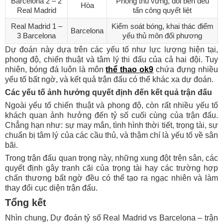
Barcelona 2 – 2
Phòng thủ vững, đôi bên đều
Hòa
Real Madrid
tấn công quyết liệt
Real Madrid 1 –
Kiểm soát bóng, khai thác điểm
Barcelona
3 Barcelona
yếu thủ môn đối phương
Dự đoán này dựa trên các yếu tố như lực lượng hiện tại,
phong độ, chiến thuật và tâm lý thi đấu của cả hai đội. Tuy
nhiên, bóng đá luôn là môn
thể thao ok9
chứa đựng nhiều
yếu tố bất ngờ, và kết quả trận đấu có thể khác xa dự đoán.
Các yếu tố ảnh hưởng quyết định đến kết quả trận đấu
Ngoài yếu tố chiến thuật và phong độ, còn rất nhiều yếu tố
khách quan ảnh hưởng đến tỷ số cuối cùng của trận đấu.
Chẳng hạn như: sự may mắn, tình hình thời tiết, trọng tài, sự
chuẩn bị tâm lý của các cầu thủ, và thậm chí là yếu tố về sân
bãi.
Trong trận đấu quan trọng này, những xung đột trên sân, các
quyết định gây tranh cãi của trọng tài hay các trường hợp
chấn thương bất ngờ đều có thể tạo ra ngạc nhiên và làm
thay đổi cục diện trận đấu.
Tổng kết
Nhìn chung, Dự đoán tỷ số Real Madrid vs Barcelona – trận