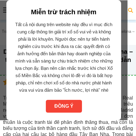
Trang web không soi cầu , dự đoán xổ số , không bán số , không 
Miễn trừ trách nhiệm
Bây giờ là :
08:39:49 - Thứ 7 Ngày 8/8/2026
Tất cả nội dung trên website này đều vì mục đích
Trang chủ
cung cấp thông tin giải trí xổ số vui vẻ và không
›
Kinh nghiệm xổ số
›
Dự đoán tỷ số Real Madrid vs Barcelona –
trận cầu nóng nhất La Liga 2023 hấp dẫn nhất!
phải là lời khuyên. Người đọc nên tự tiến hành
nghiên cứu trước khi đưa ra các quyết định có
Dự đoán tỷ số Real Madrid vs Barcelona –
ảnh hưởng đến bản thân hay doanh nghiệp của
trận cầu nóng nhất La Liga 2023 hấp dẫn
mình và sẵn sàng tự chịu trách nhiệm cho những
nhất!
lựa chọn ấy. Bạn nên cân nhắc trước khi chơi Xổ
số Miền Bắc và không chơi lô đề vì đó là bất hợp
5/5 - (99999 bình chọn)
pháp, chỉ nên chơi xổ số do nhà nước phát hành
vừa vui vừa đảm bảo "Ích nước, lợi nhà" nhé
Trong làng túc cầu thế giới, những trận đối đầu giữa Real
Madrid và Barcelona luôn là tâm điểm, thu hút hàng triệu
ĐỒNG Ý
người hâm mộ theo dõi và cổ vũ. Dự đoán tỷ số Real Madrid
vs Barcelona – trận cầu nóng nhất La Liga không chỉ đơn
thuần là cuộc tranh tài để phân định thắng thua, mà còn là
biểu tượng của tinh thần cạnh tranh, lịch sử đối đầu và đẳng
cấp của hai câu lạc bộ hàng đầu Tây Ban Nha. Trong bài