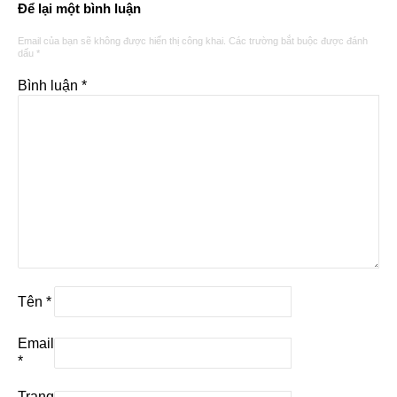
Để lại một bình luận
Email của bạn sẽ không được hiển thị công khai.
Các trường bắt buộc được đánh
dấu
*
Bình luận
*
Tên
*
Email
*
Trang