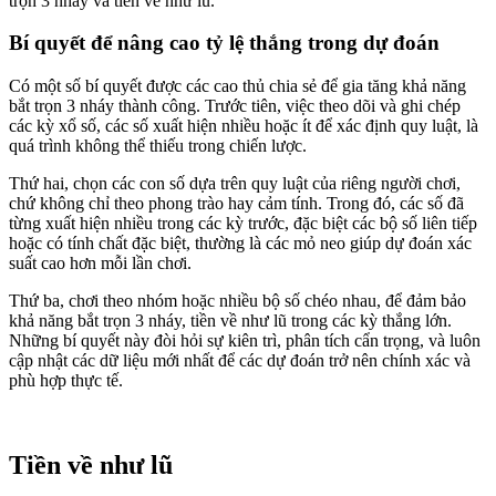
trọn 3 nháy và tiền về như lũ.
Bí quyết để nâng cao tỷ lệ thắng trong dự đoán
Có một số bí quyết được các cao thủ chia sẻ để gia tăng khả năng
bắt trọn 3 nháy thành công. Trước tiên, việc theo dõi và ghi chép
các kỳ xổ số, các số xuất hiện nhiều hoặc ít để xác định quy luật, là
quá trình không thể thiếu trong chiến lược.
Thứ hai, chọn các con số dựa trên quy luật của riêng người chơi,
chứ không chỉ theo phong trào hay cảm tính. Trong đó, các số đã
từng xuất hiện nhiều trong các kỳ trước, đặc biệt các bộ số liên tiếp
hoặc có tính chất đặc biệt, thường là các mỏ neo giúp dự đoán xác
suất cao hơn mỗi lần chơi.
Thứ ba, chơi theo nhóm hoặc nhiều bộ số chéo nhau, để đảm bảo
khả năng bắt trọn 3 nháy, tiền về như lũ trong các kỳ thắng lớn.
Những bí quyết này đòi hỏi sự kiên trì, phân tích cẩn trọng, và luôn
cập nhật các dữ liệu mới nhất để các dự đoán trở nên chính xác và
phù hợp thực tế.
Tiền về như lũ