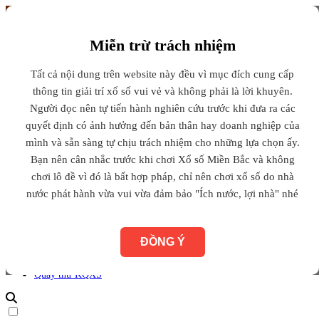
Miễn trừ trách nhiệm
Soi Cầu Đề
Tất cả nội dung trên website này đều vì mục đích cung cấp
thông tin giải trí xổ số vui vẻ và không phải là lời khuyên.
Siêu Vip
Người đọc nên tự tiến hành nghiên cứu trước khi đưa ra các
quyết định có ảnh hưởng đến bản thân hay doanh nghiệp của
Soi Cầu 247 Rồng Bạch Kim
Chính Xác 100
mình và sẵn sàng tự chịu trách nhiệm cho những lựa chọn ấy.
Bạn nên cân nhắc trước khi chơi Xổ số Miền Bắc và không
chơi lô đề vì đó là bất hợp pháp, chỉ nên chơi xổ số do nhà
nước phát hành vừa vui vừa đảm bảo "Ích nước, lợi nhà" nhé
Home
Soi Cầu 247
Dàn Đề Khung
Dàn Lô Khung
ĐỒNG Ý
Giờ Vàng Chốt Số
Thống kê KQXS
Quay thử KQXS