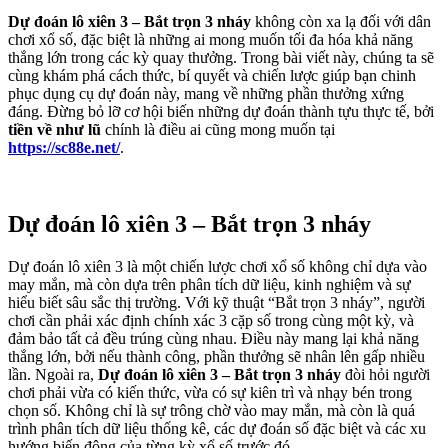
Dự đoán lô xiên 3 – Bắt trọn 3 nháy
không còn xa lạ đối với dân
chơi xổ số, đặc biệt là những ai mong muốn tối đa hóa khả năng
thắng lớn trong các kỳ quay thưởng. Trong bài viết này, chúng ta sẽ
cùng khám phá cách thức, bí quyết và chiến lược giúp bạn chinh
phục dụng cụ dự đoán này, mang về những phần thưởng xứng
đáng. Đừng bỏ lỡ cơ hội biến những dự đoán thành tựu thực tế, bởi
tiền về như lũ
chính là điều ai cũng mong muốn tại
https://sc88e.net/
.
Dự đoán lô xiên 3 – Bắt trọn 3 nháy
Dự đoán lô xiên 3 là một chiến lược chơi xổ số không chỉ dựa vào
may mắn, mà còn dựa trên phân tích dữ liệu, kinh nghiệm và sự
hiểu biết sâu sắc thị trường. Với kỹ thuật “Bắt trọn 3 nháy”, người
chơi cần phải xác định chính xác 3 cặp số trong cùng một kỳ, và
đảm bảo tất cả đều trúng cùng nhau. Điều này mang lại khả năng
thắng lớn, bởi nếu thành công, phần thưởng sẽ nhân lên gấp nhiều
lần. Ngoài ra,
Dự đoán lô xiên 3 – Bắt trọn 3 nháy
đòi hỏi người
chơi phải vừa có kiến thức, vừa có sự kiên trì và nhạy bén trong
chọn số. Không chỉ là sự trông chờ vào may mắn, mà còn là quá
trình phân tích dữ liệu thống kê, các dự đoán số đặc biệt và các xu
hướng biến động của từng kỳ xổ số trước đó.