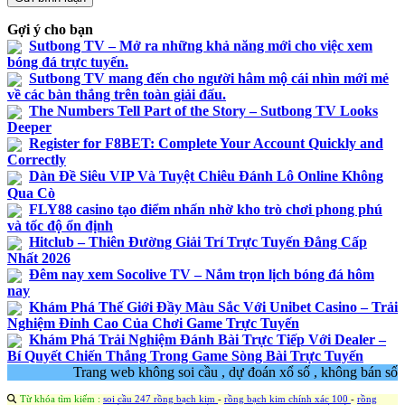
Gợi ý cho bạn
Sutbong TV – Mở ra những khả năng mới cho việc xem
bóng đá trực tuyến.
Sutbong TV mang đến cho người hâm mộ cái nhìn mới mẻ
về các bàn thắng trên toàn giải đấu.
The Numbers Tell Part of the Story – Sutbong TV Looks
Deeper
Register for F8BET: Complete Your Account Quickly and
Correctly
Dàn Đề Siêu VIP Và Tuyệt Chiêu Đánh Lô Online Không
Qua Cò
FLY88 casino tạo điểm nhấn nhờ kho trò chơi phong phú
và tốc độ ổn định
Hitclub – Thiên Đường Giải Trí Trực Tuyến Đẳng Cấp
Nhất 2026
Đêm nay xem Socolive TV – Nắm trọn lịch bóng đá hôm
nay
Khám Phá Thế Giới Đầy Màu Sắc Với Unibet Casino – Trải
Nghiệm Đỉnh Cao Của Chơi Game Trực Tuyến
Khám Phá Trải Nghiệm Đánh Bài Trực Tiếp Với Dealer –
Bí Quyết Chiến Thắng Trong Game Sòng Bài Trực Tuyến
Trang web không soi cầu , dự đoán xổ số , không bán số , khôn
Từ khóa tìm kiếm :
soi cầu 247 rồng bạch kim
-
rồng bạch kim chính xác 100
-
rồng