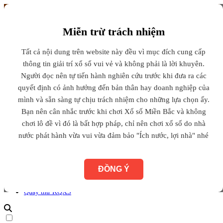
Miễn trừ trách nhiệm
Soi Cầu Đề
Tất cả nội dung trên website này đều vì mục đích cung cấp
thông tin giải trí xổ số vui vẻ và không phải là lời khuyên.
Siêu Vip
Người đọc nên tự tiến hành nghiên cứu trước khi đưa ra các
quyết định có ảnh hưởng đến bản thân hay doanh nghiệp của
Soi Cầu 247 Rồng Bạch Kim
Chính Xác 100
mình và sẵn sàng tự chịu trách nhiệm cho những lựa chọn ấy.
Bạn nên cân nhắc trước khi chơi Xổ số Miền Bắc và không
chơi lô đề vì đó là bất hợp pháp, chỉ nên chơi xổ số do nhà
nước phát hành vừa vui vừa đảm bảo "Ích nước, lợi nhà" nhé
Home
Soi Cầu 247
Dàn Đề Khung
Dàn Lô Khung
ĐỒNG Ý
Giờ Vàng Chốt Số
Thống kê KQXS
Quay thử KQXS