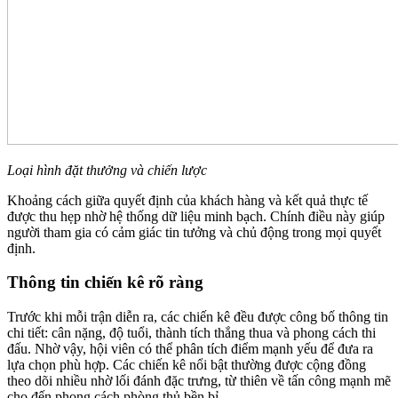
Loại hình đặt thưởng và chiến lược
Khoảng cách giữa quyết định của khách hàng và kết quả thực tế
được thu hẹp nhờ hệ thống dữ liệu minh bạch. Chính điều này giúp
người tham gia có cảm giác tin tưởng và chủ động trong mọi quyết
định.
Thông tin chiến kê rõ ràng
Trước khi mỗi trận diễn ra, các chiến kê đều được công bố thông tin
chi tiết: cân nặng, độ tuổi, thành tích thắng thua và phong cách thi
đấu. Nhờ vậy, hội viên có thể phân tích điểm mạnh yếu để đưa ra
lựa chọn phù hợp. Các chiến kê nổi bật thường được cộng đồng
theo dõi nhiều nhờ lối đánh đặc trưng, từ thiên về tấn công mạnh mẽ
cho đến phong cách phòng thủ bền bỉ.