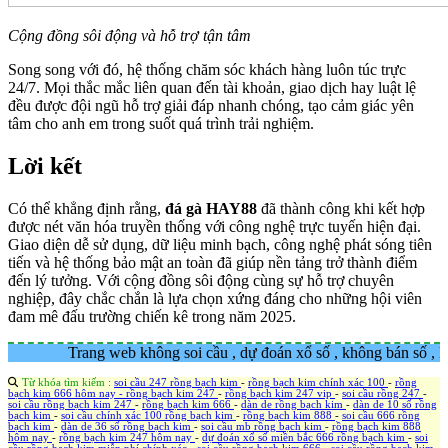
Cộng đồng sôi động và hỗ trợ tận tâm
Song song với đó, hệ thống chăm sóc khách hàng luôn túc trực
24/7. Mọi thắc mắc liên quan đến tài khoản, giao dịch hay luật lệ
đều được đội ngũ hỗ trợ giải đáp nhanh chóng, tạo cảm giác yên
tâm cho anh em trong suốt quá trình trải nghiệm.
Lời kết
Có thể khẳng định rằng,
đá gà HAY88
đã thành công khi kết hợp
được nét văn hóa truyền thống với công nghệ trực tuyến hiện đại.
Giao diện dễ sử dụng, dữ liệu minh bạch, công nghệ phát sóng tiên
tiến và hệ thống bảo mật an toàn đã giúp nền tảng trở thành điểm
đến lý tưởng. Với cộng đồng sôi động cùng sự hỗ trợ chuyên
nghiệp, đây chắc chắn là lựa chọn xứng đáng cho những hội viên
đam mê đấu trường chiến kê trong năm 2025.
Trang web không soi cầu , dự đoán xổ số , không bán số , không
Từ khóa tìm kiếm :
soi cầu 247 rồng bạch kim
-
rồng bạch kim chính xác 100
-
rồng
bạch kim 666 hôm nay -
rồng bạch kim 247
-
rồng bạch kim 247 vip
-
soi cầu rồng 247
-
soi cầu rồng bạch kim 247
-
rồng bạch kim 666
-
dàn de rồng bạch kim
-
dàn de 10 số rồng
bạch kim
-
soi cầu chính xác 100 rồng bạch kim
-
rồng bạch kim 888
-
soi cầu 666 rồng
bạch kim
-
dàn de 36 số rồng bạch kim
-
soi cầu mb rồng bạch kim
-
rồng bạch kim 888
hôm nay
-
rồng bạch kim 247 hôm nay
-
dự đoán xổ số miền bắc 666 rồng bạch kim
-
soi