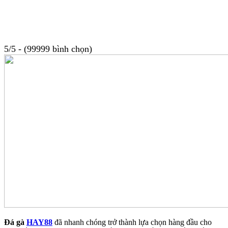
5/5 - (99999 bình chọn)
Đá gà
HAY88
đã nhanh chóng trở thành lựa chọn hàng đầu cho