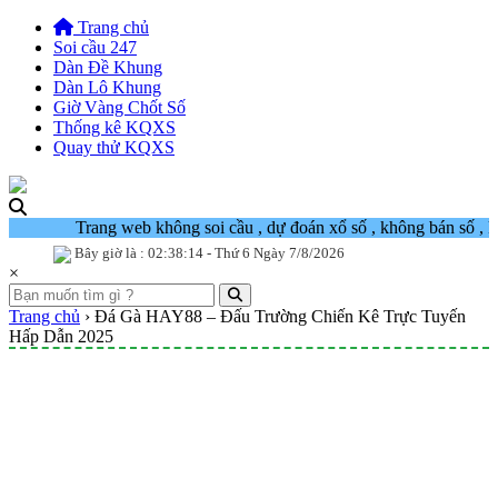
Trang chủ
Soi cầu 247
Dàn Đề Khung
Dàn Lô Khung
Giờ Vàng Chốt Số
Thống kê KQXS
Quay thử KQXS
Trang web không soi cầu , dự đoán xổ số , không bán số , không
Bây giờ là :
02:38:14 - Thứ 6 Ngày 7/8/2026
×
Trang chủ
›
Đá Gà HAY88 – Đấu Trường Chiến Kê Trực Tuyến
Hấp Dẫn 2025