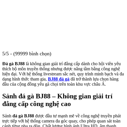
5/5 - (99999 bình chọn)
Đá gà BJ88
là không gian giải trí đẳng cấp dành cho hội viên yêu
thích bộ môn truyền thống nhưng được nâng tầm bằng công nghệ
hiện đại. Với hệ thống livestream sắc nét, quy trình minh bạch và đa
dạng hình thức tham gia,
BJ88 đá gà
đã trở thành lựa chọn hàng
đầu của cộng đồng yêu gà chọi trên toàn khu vực châu Á.
Sảnh đá gà BJ88 – Không gian giải trí
đẳng cấp công nghệ cao
Sảnh
đá gà BJ88
được đầu tư mạnh mẽ về công nghệ truyền phát
trực tiếp với hệ thống camera đa góc quay, cho phép quan sát toàn
cảnh từng pha ra đòn. Chất lượng hình ảnh Ultra HD, âm thanh