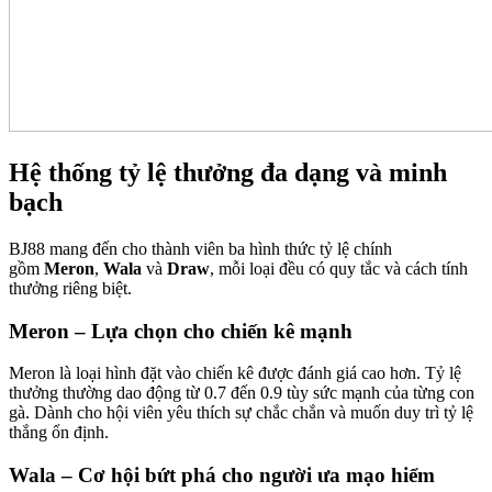
Hệ thống tỷ lệ thưởng đa dạng và minh
bạch
BJ88 mang đến cho thành viên ba hình thức tỷ lệ chính
gồm
Meron
,
Wala
và
Draw
, mỗi loại đều có quy tắc và cách tính
thưởng riêng biệt.
Meron – Lựa chọn cho chiến kê mạnh
Meron là loại hình đặt vào chiến kê được đánh giá cao hơn. Tỷ lệ
thưởng thường dao động từ 0.7 đến 0.9 tùy sức mạnh của từng con
gà. Dành cho hội viên yêu thích sự chắc chắn và muốn duy trì tỷ lệ
thắng ổn định.
Wala – Cơ hội bứt phá cho người ưa mạo hiểm