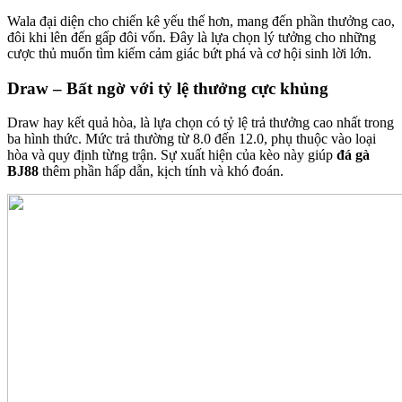
Wala đại diện cho chiến kê yếu thế hơn, mang đến phần thưởng cao,
đôi khi lên đến gấp đôi vốn. Đây là lựa chọn lý tưởng cho những
cược thủ muốn tìm kiếm cảm giác bứt phá và cơ hội sinh lời lớn.
Draw – Bất ngờ với tỷ lệ thưởng cực khủng
Draw hay kết quả hòa, là lựa chọn có tỷ lệ trả thưởng cao nhất trong
ba hình thức. Mức trả thường từ 8.0 đến 12.0, phụ thuộc vào loại
hòa và quy định từng trận. Sự xuất hiện của kèo này giúp
đá gà
BJ88
thêm phần hấp dẫn, kịch tính và khó đoán.