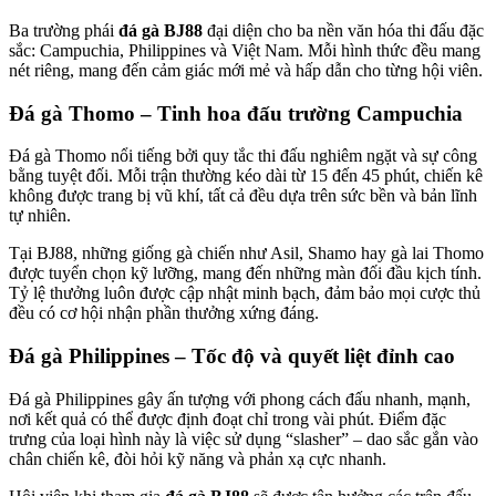
Ba trường phái
đá gà BJ88
đại diện cho ba nền văn hóa thi đấu đặc
sắc: Campuchia, Philippines và Việt Nam. Mỗi hình thức đều mang
nét riêng, mang đến cảm giác mới mẻ và hấp dẫn cho từng hội viên.
Đá gà Thomo – Tinh hoa đấu trường Campuchia
Đá gà Thomo nổi tiếng bởi quy tắc thi đấu nghiêm ngặt và sự công
bằng tuyệt đối. Mỗi trận thường kéo dài từ 15 đến 45 phút, chiến kê
không được trang bị vũ khí, tất cả đều dựa trên sức bền và bản lĩnh
tự nhiên.
Tại BJ88, những giống gà chiến như Asil, Shamo hay gà lai Thomo
được tuyển chọn kỹ lưỡng, mang đến những màn đối đầu kịch tính.
Tỷ lệ thưởng luôn được cập nhật minh bạch, đảm bảo mọi cược thủ
đều có cơ hội nhận phần thưởng xứng đáng.
Đá gà Philippines – Tốc độ và quyết liệt đỉnh cao
Đá gà Philippines gây ấn tượng với phong cách đấu nhanh, mạnh,
nơi kết quả có thể được định đoạt chỉ trong vài phút. Điểm đặc
trưng của loại hình này là việc sử dụng “slasher” – dao sắc gắn vào
chân chiến kê, đòi hỏi kỹ năng và phản xạ cực nhanh.