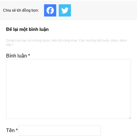
Facebook
Twitter
Chia sẻ tới đồng bọn:
Để lại một bình luận
Email của bạn sẽ không được hiển thị công khai.
Các trường bắt buộc được đánh
dấu
*
Bình luận
*
Tên
*