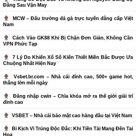
Đằng Sau Vận May
MCW – Đấu trường đá gà trực tuyến đẳng cấp Việt
Nam
Cách Vào GK88 Khi Bị Chặn Đơn Giản, Không Cần
VPN Phức Tạp
7 Lý Do Khiến Xổ Số Kiến Thiết Miền Bắc Được Ưa
Chuộng Nhất Hiện Nay
Vsbet.br.com – Nhà cái đỉnh cao, 500+ game hot,
thắng lớn mỗi ngày
Đăng nhập cwin – Chìa khóa mở ra thế giới giải trí
đỉnh cao
VSBET – Nhà cái bảo mật cao hàng đầu tại Việt Nam
Bi Kịch Vì Trúng Độc Đắc: Khi Tiền Tài Mang Đến Tai
Họa