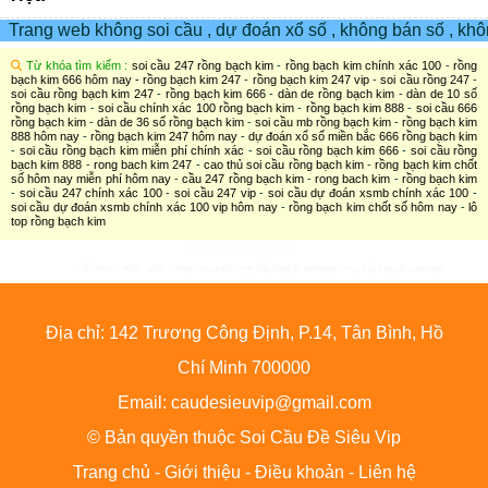
ang web không soi cầu , dự đoán xổ số , không bán số , không cun
Từ khóa tìm kiếm :
soi cầu 247 rồng bạch kim
-
rồng bạch kim chính xác 100
-
rồng
bạch kim 666 hôm nay -
rồng bạch kim 247
-
rồng bạch kim 247 vip
-
soi cầu rồng 247
-
soi cầu rồng bạch kim 247
-
rồng bạch kim 666
-
dàn de rồng bạch kim
-
dàn de 10 số
rồng bạch kim
-
soi cầu chính xác 100 rồng bạch kim
-
rồng bạch kim 888
-
soi cầu 666
rồng bạch kim
-
dàn de 36 số rồng bạch kim
-
soi cầu mb rồng bạch kim
-
rồng bạch kim
888 hôm nay
-
rồng bạch kim 247 hôm nay
-
dự đoán xổ số miền bắc 666 rồng bạch kim
-
soi cầu rồng bạch kim miễn phí chính xác
-
soi cầu rồng bạch kim 666
-
soi cầu rồng
bạch kim 888
-
rong bach kim 247
-
cao thủ soi cầu rồng bạch kim
-
rồng bạch kim chốt
số hôm nay miễn phí hôm nay
-
cầu 247 rồng bạch kim
-
rong bach kim
-
rồng bạch kim
-
soi cầu 247 chính xác 100
-
soi cầu 247 vip
-
soi cầu dự đoán xsmb chính xác 100
-
soi cầu dự đoán xsmb chính xác 100 vip hôm nay
-
rồng bạch kim chốt số hôm nay
-
lô
top rồng bạch kim
đánh bài đổi thưởng
-
lô đề online
-
nk88
-
ee88
-
rikvip
-
xocdia88
-
trực tiếp bóng đá sutbongtv
-
trực tiếp bóng đá sutbongtv
-
Địa chỉ: 142 Trương Công Định, P.14, Tân Bình, Hồ
Chí Minh 700000
Email: caudesieuvip@gmail.com
© Bản quyền thuộc Soi Cầu Đề Siêu Vip
Trang chủ
-
Giới thiệu
-
Điều khoản
-
Liên hệ