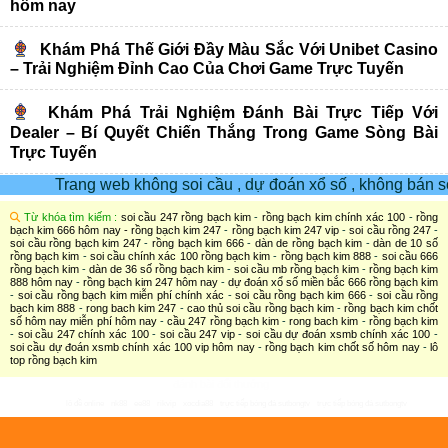
hôm nay
Khám Phá Thế Giới Đầy Màu Sắc Với Unibet Casino
– Trải Nghiệm Đỉnh Cao Của Chơi Game Trực Tuyến
Khám Phá Trải Nghiệm Đánh Bài Trực Tiếp Với
Dealer – Bí Quyết Chiến Thắng Trong Game Sòng Bài
Trực Tuyến
Trang web không soi cầu , dự đoán xổ số , không bán số , kh
Từ khóa tìm kiếm :
soi cầu 247 rồng bạch kim
-
rồng bạch kim chính xác 100
-
rồng
bạch kim 666 hôm nay -
rồng bạch kim 247
-
rồng bạch kim 247 vip
-
soi cầu rồng 247
-
soi cầu rồng bạch kim 247
-
rồng bạch kim 666
-
dàn de rồng bạch kim
-
dàn de 10 số
rồng bạch kim
-
soi cầu chính xác 100 rồng bạch kim
-
rồng bạch kim 888
-
soi cầu 666
rồng bạch kim
-
dàn de 36 số rồng bạch kim
-
soi cầu mb rồng bạch kim
-
rồng bạch kim
888 hôm nay
-
rồng bạch kim 247 hôm nay
-
dự đoán xổ số miền bắc 666 rồng bạch kim
-
soi cầu rồng bạch kim miễn phí chính xác
-
soi cầu rồng bạch kim 666
-
soi cầu rồng
bạch kim 888
-
rong bach kim 247
-
cao thủ soi cầu rồng bạch kim
-
rồng bạch kim chốt
số hôm nay miễn phí hôm nay
-
cầu 247 rồng bạch kim
-
rong bach kim
-
rồng bạch kim
-
soi cầu 247 chính xác 100
-
soi cầu 247 vip
-
soi cầu dự đoán xsmb chính xác 100
-
soi cầu dự đoán xsmb chính xác 100 vip hôm nay
-
rồng bạch kim chốt số hôm nay
-
lô
top rồng bạch kim
đánh bài đổi thưởng
-
lô đề online
-
nk88
-
ee88
-
rikvip
-
xocdia88
-
trực tiếp bóng đá sutbongtv
-
trực tiếp bóng đá sutbongtv
-