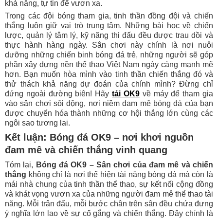
khả năng, tự tin để vươn xa.
Trong các đội bóng tham gia, tinh thần đồng đội và chiến
thắng luôn giữ vai trò trung tâm. Những bài học về chiến
lược, quản lý tâm lý, kỹ năng thi đấu đều được trau dồi và
thực hành hàng ngày. Sân chơi này chính là nơi nuôi
dưỡng những chiến binh bóng đá trẻ, những người sẽ góp
phần xây dựng nền thể thao Việt Nam ngày càng mạnh mẽ
hơn. Bạn muốn hòa mình vào tinh thần chiến thắng đó và
thử thách khả năng dự đoán của chính mình? Đừng chỉ
đứng ngoài đường biên! Hãy
tải OK9
về máy để tham gia
vào sân chơi sôi động, nơi niềm đam mê bóng đá của bạn
được chuyển hóa thành những cơ hội thắng lớn cùng các
ngôi sao tương lai.
Kết luận: Bóng đá OK9 – nơi khơi nguồn
đam mê và chiến thắng vinh quang
Tóm lại,
Bóng đá OK9 – Sân chơi của đam mê và chiến
thắng
không chỉ là nơi thể hiện tài năng bóng đá mà còn là
mái nhà chung của tinh thần thể thao, sự kết nối cộng đồng
và khát vọng vươn xa của những người đam mê thể thao tài
năng. Mỗi trận đấu, mỗi bước chân trên sân đều chứa đựng
ý nghĩa lớn lao về sự cố gắng và chiến thắng. Đây chính là