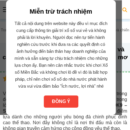
Trang web không soi cầu , dự đoán xổ số , không bán số , khô
Miễn trừ trách nhiệm
Bây giờ là :
21:30:43 - Thứ 7 Ngày 8/8/2026
Tất cả nội dung trên website này đều vì mục đích
Trang chủ
cung cấp thông tin giải trí xổ số vui vẻ và không
›
Blog kiến thức
›
Bóng đá OK9 – Sân chơi của đam mê và chiến
thắng Nơi thắp sáng những giấc mơ thể thao
phải là lời khuyên. Người đọc nên tự tiến hành
nghiên cứu trước khi đưa ra các quyết định có
Bóng đá OK9 – Sân chơi của đam mê và
ảnh hưởng đến bản thân hay doanh nghiệp của
chiến thắng Nơi thắp sáng những giấc mơ
mình và sẵn sàng tự chịu trách nhiệm cho những
thể thao
lựa chọn ấy. Bạn nên cân nhắc trước khi chơi Xổ
số Miền Bắc và không chơi lô đề vì đó là bất hợp
5/5 - (99999 bình chọn)
pháp, chỉ nên chơi xổ số do nhà nước phát hành
vừa vui vừa đảm bảo "Ích nước, lợi nhà" nhé
Việt Nam ngày càng phát triển và hội nhập mạnh mẽ, trong
đó thể thao đặc biệt là bóng đá luôn giữ vị trí trung tâm trong
ĐỒNG Ý
lòng người hâm mộ. Trong bối cảnh đó,
Bóng đá OK9 –
Sân chơi của đam mê và chiến thắng
đã trở thành điểm
tựa dành cho những người yêu bóng đá chinh phục đỉnh
cao thể thao. Nơi đây không chỉ là nơi thi đấu mà còn là
không gian truyền cảm hứng cho cộng đồng yêu thể thao.