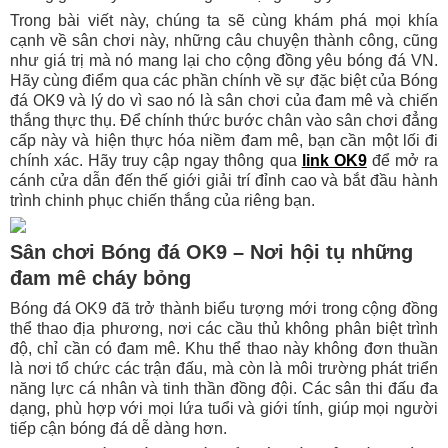
Trong bài viết này, chúng ta sẽ cùng khám phá mọi khía
cạnh về sân chơi này, những câu chuyện thành công, cũng
như giá trị mà nó mang lại cho cộng đồng yêu bóng đá VN.
Hãy cùng điểm qua các phần chính về sự đặc biệt của Bóng
đá OK9 và lý do vì sao nó là sân chơi của đam mê và chiến
thắng thực thụ. Để chính thức bước chân vào sân chơi đẳng
cấp này và hiện thực hóa niềm đam mê, bạn cần một lối đi
chính xác. Hãy truy cập ngay thông qua
link OK9
để mở ra
cánh cửa dẫn đến thế giới giải trí đỉnh cao và bắt đầu hành
trình chinh phục chiến thắng của riêng bạn.
Sân chơi Bóng đá OK9 – Nơi hội tụ những
đam mê cháy bỏng
Bóng đá OK9 đã trở thành biểu tượng mới trong cộng đồng
thể thao địa phương, nơi các cầu thủ không phân biệt trình
độ, chỉ cần có đam mê. Khu thể thao này không đơn thuần
là nơi tổ chức các trận đấu, mà còn là môi trường phát triển
năng lực cá nhân và tinh thần đồng đội. Các sân thi đấu đa
dạng, phù hợp với mọi lứa tuổi và giới tính, giúp mọi người
tiếp cận bóng đá dễ dàng hơn.