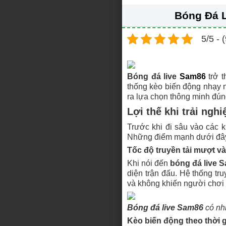
Bóng Đá L
5/5 - 
Bóng đá live
Sam86
trở t
thống kèo biến động nhạy 
ra lựa chọn thông minh đúng
Lợi thế khi trải ngh
Trước khi đi sâu vào các 
Những điểm mạnh dưới đây c
Tốc độ truyền tải mượt và
Khi nói đến
bóng đá live 
diện trận đấu. Hệ thống tr
và không khiến người chơi 
Bóng đá live Sam86
có nh
Kèo biến động theo thời 