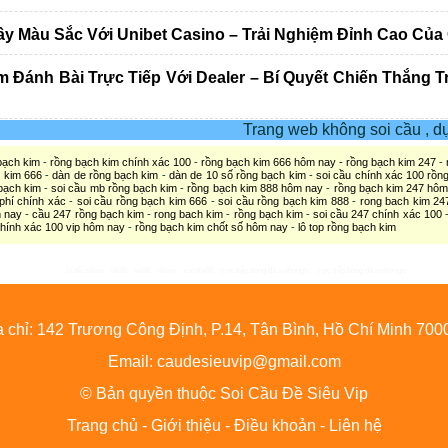
y Màu Sắc Với Unibet Casino – Trải Nghiệm Đỉnh Cao Củ
 Đánh Bài Trực Tiếp Với Dealer – Bí Quyết Chiến Thắng 
Trang web không soi cầu , dự đoán xổ
 bạch kim
-
rồng bạch kim chính xác 100
-
rồng bạch kim 666 hôm nay -
rồng bạch kim 247
-
h kim 666
-
dàn de rồng bạch kim
-
dàn de 10 số rồng bạch kim
-
soi cầu chính xác 100 rồn
 bạch kim
-
soi cầu mb rồng bạch kim
-
rồng bạch kim 888 hôm nay
-
rồng bạch kim 247 hô
 phí chính xác
-
soi cầu rồng bạch kim 666
-
soi cầu rồng bạch kim 888
-
rong bach kim 2
m nay
-
cầu 247 rồng bạch kim
-
rong bach kim
-
rồng bạch kim
-
soi cầu 247 chính xác 100
chính xác 100 vip hôm nay
-
rồng bạch kim chốt số hôm nay
-
lô top rồng bạch kim
đánh bài đổi thưởng
-
lô đề online
-
nk88
-
ee88
-
rikvip
-
xocdia88
-
trực tiếp bóng đá sutbongtv
-
trực tiếp bóng đá sutbongtv
-
a chỉ: 142 Trương Công Định, P.14, Tân Bình, Hồ Chí Minh 700
Email: caudesieuvip@gmail.com
© Bản quyền thuộc Soi Cầu Đề Siêu Vip
Trang chủ
-
Giới thiệu
-
Điều khoản
-
Liên hệ