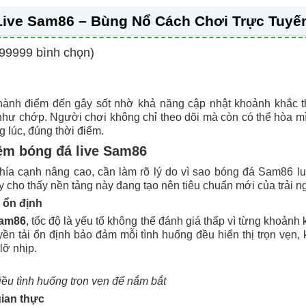
ive Sam86 – Bùng Nổ Cách Chơi Trực Tuyến
(99999 bình chọn)
hành điểm đến gây sốt nhờ khả năng cập nhật khoảnh khắc t
như chớp. Người chơi không chỉ theo dõi mà còn có thể hòa mì
 lúc, đúng thời điểm.
iệm bóng đá live Sam86
khía cạnh nâng cao, cần làm rõ lý do vì sao bóng đá Sam86 l
ho thấy nền tảng này đang tạo nên tiêu chuẩn mới của trải n
 ổn định
Sam86
, tốc độ là yếu tố không thể đánh giá thấp vì từng khoảnh 
uyền tải ổn định bảo đảm mỗi tình huống đều hiển thị trọn vẹn,
lỡ nhịp.
iều tình huống trọn vẹn để nắm bắt
gian thực