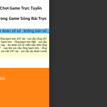
a Chơi Game Trực Tuyến
Trong Game Sòng Bài Trực
 số , không bán số , không cung cấp số chơi lô , chơi đề , thông
rồng bạch kim 247 vip
-
soi cầu rồng 247
g bạch kim
-
rồng bạch kim 888
-
soi cầu
m nay
-
dự đoán xổ số miền bắc 666 rồng
47
-
cao thủ soi cầu rồng bạch kim
-
rồng
-
soi cầu 247 vip
-
soi cầu dự đoán xsmb
000