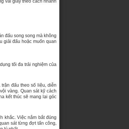
ong vài giây theo cách nhanh
rận đấu song song mà không
ều giải đấu hoặc muốn quan
 dụng tối đa trải nghiệm của
 trận đấu theo số liệu, diễn
 vội vàng. Quan sát kỹ cách
ha kết thúc sẽ mang lại góc
nh khắc. Việc nắm bắt đúng
quan sát từng đợt tấn công,
p lý nhất.