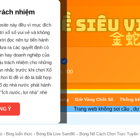
trách nhiệm
bsite này đều vì mục đích
 trí xổ số vui vẻ và không
ười đọc nên tự tiến hành
đưa ra các quyết định có
ân hay doanh nghiệp của
ầu Đề Siêu Vip
ịu trách nhiệm cho những
ân nhắc trước khi chơi Xổ
7 Rồng Bạch Kim Chính Xác 100
ơi lô đề vì đó là bất hợp
số do nhà nước phát hành
"Ích nước, lợi nhà" nhé
Dàn Đề Khung
Dàn Lô Khung
Giờ Vàng Chốt Số
Thống k
NG Ý
Trang web không soi cầu , dự đoán xổ 
7 Ngày 8/8/2026
hủ
›
Blog kiến thức
›
Bóng Đá Live Sam86 – Bùng Nổ Cách Chơi Trực Tuyến S