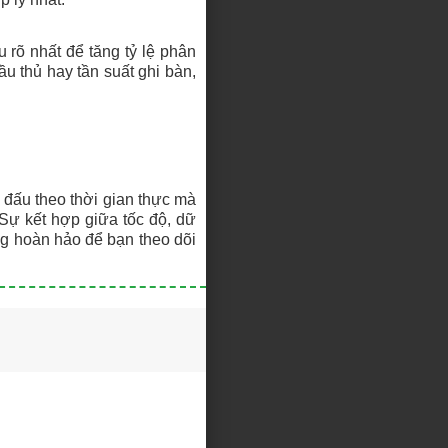
 rõ nhất để tăng tỷ lệ phân
ầu thủ hay tần suất ghi bàn,
n đấu theo thời gian thực mà
Sự kết hợp giữa tốc độ, dữ
ng hoàn hảo để bạn theo dõi