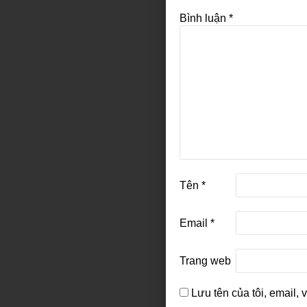
Bình luận
*
Tên
*
Email
*
Trang web
Lưu tên của tôi, email, 