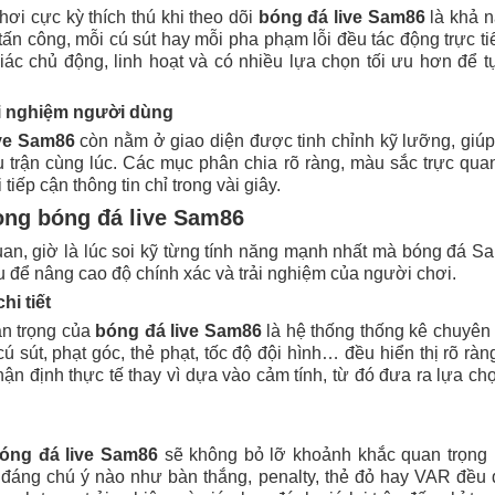
ơi cực kỳ thích thú khi theo dõi
bóng đá live Sam86
là khả n
tấn công, mỗi cú sút hay mỗi pha phạm lỗi đều tác động trực t
ác chủ động, linh hoạt và có nhiều lựa chọn tối ưu hơn để t
rải nghiệm người dùng
ive Sam86
còn nằm ở giao diện được tinh chỉnh kỹ lưỡng, giúp
 trận cùng lúc. Các mục phân chia rõ ràng, màu sắc trực quan
iếp cận thông tin chỉ trong vài giây.
rong bóng đá live Sam86
quan, giờ là lúc soi kỹ từng tính năng mạnh nhất mà bóng đá 
 để nâng cao độ chính xác và trải nghiệm của người chơi.
hi tiết
an trọng của
bóng đá live Sam86
là hệ thống thống kê chuyên 
ú sút, phạt góc, thẻ phạt, tốc độ đội hình… đều hiển thị rõ rà
ận định thực tế thay vì dựa vào cảm tính, từ đó đưa ra lựa ch
óng đá live Sam86
sẽ không bỏ lỡ khoảnh khắc quan trọng 
g đáng chú ý nào như bàn thắng, penalty, thẻ đỏ hay VAR đều