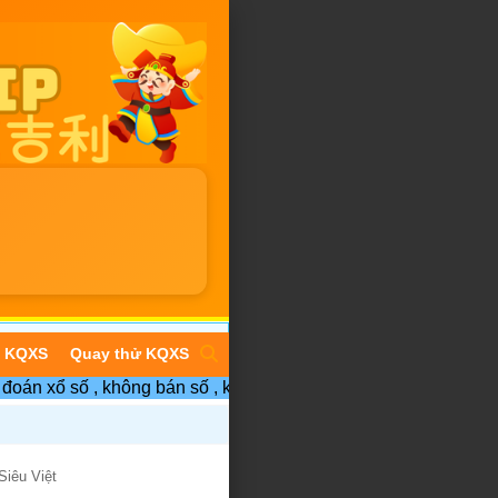
ê KQXS
Quay thử KQXS
số , không bán số , không cung cấp số chơi lô , chơi đề , thông 
iêu Việt