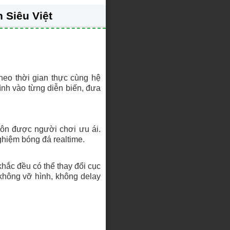
 Siêu Việt
heo thời gian thực cùng hệ
nh vào từng diễn biến, đưa
uôn được người chơi ưu ái.
ghiệm bóng đá realtime.
khắc đều có thể thay đổi cục
 không vỡ hình, không delay