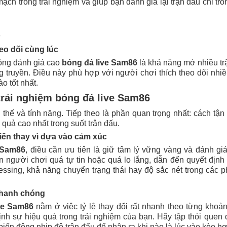
ch trong trải nghiệm và giúp bạn đánh giá lại trận đấu chỉ tr
n
eo dõi cùng lúc
đồng đánh giá cao
bóng đá live Sam86
là khả năng mở nhiều t
 truyền. Điều này phù hợp với người chơi thích theo dõi nhi
o tốt nhất.
trải nghiệm bóng đá live Sam86
thế và tính năng. Tiếp theo là phần quan trọng nhất: cách tận
quả cao nhất trong suốt trận đấu.
iến thay vì dựa vào cảm xúc
 Sam86
, điều cần ưu tiên là giữ tâm lý vững vàng và đánh giá
n người chơi quá tự tin hoặc quá lo lắng, dẫn đến quyết định
ressing, khả năng chuyển trạng thái hay độ sắc nét trong các p
nhanh chóng
ve Sam86
nằm ở việc tỷ lệ thay đổi rất nhanh theo từng khoả
định sự hiệu quả trong trải nghiệm của bạn. Hãy tập thói quen 
biến động nhịp độ trận đấu để nhận ra khi nào là lúc vào kèo hợ