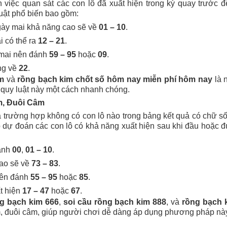
việc quan sát các con lô đã xuất hiện trong kỳ quay trước đ
uật phổ biến bao gồm:
gày mai khả năng cao sẽ về
01 – 10
.
i có thể ra
12 – 21
.
 mai nên đánh
59 – 95
hoặc
09
.
ng về
22
.
m
và
rồng bạch kim chốt số hôm nay miễn phí hôm nay
là 
 quy luật này một cách nhanh chóng.
m, Đuôi Câm
 trường hợp không có con lô nào trong bảng kết quả có chữ số
dự đoán các con lô có khả năng xuất hiện sau khi đầu hoặc đu
ánh
00
,
01 – 10
.
cao sẽ về
73 – 83
.
nên đánh
55 – 95
hoặc
85
.
t hiện
17 – 47
hoặc
67
.
ng bạch kim 666
,
soi cầu rồng bạch kim 888
, và
rồng bạch 
âm, đuôi câm, giúp người chơi dễ dàng áp dụng phương pháp nà