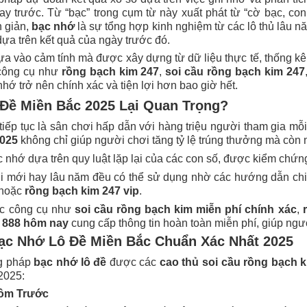
ay trước. Từ “bạc” trong cụm từ này xuất phát từ “cờ bạc, co
n giản,
bạc nhớ
là sự tổng hợp kinh nghiệm từ các lô thủ lâu n
dựa trên kết quả của ngày trước đó.
vào cảm tính mà được xây dựng từ dữ liệu thực tế, thống kê 
 công cụ như
rồng bạch kim 247
,
soi cầu rồng bạch kim 247
nhớ trở nên chính xác và tiện lợi hơn bao giờ hết.
 Đề Miền Bắc 2025 Lại Quan Trọng?
iếp tục là sân chơi hấp dẫn với hàng triệu người tham gia mỗ
2025
không chỉ giúp người chơi tăng tỷ lệ trúng thưởng mà còn m
c nhớ dựa trên quy luật lặp lại của các con số, được kiểm chứ
i mới hay lâu năm đều có thể sử dụng nhờ các hướng dẫn chi 
hoặc
rồng bạch kim 247 vip
.
ác công cụ như
soi cầu rồng bạch kim miễn phí chính xác
,
 888 hôm nay
cung cấp thông tin hoàn toàn miễn phí, giúp ngư
c Nhớ Lô Đề Miền Bắc Chuẩn Xác Nhất 2025
g pháp
bạc nhớ lô đề
được các
cao thủ soi cầu rồng bạch 
2025:
Hôm Trước