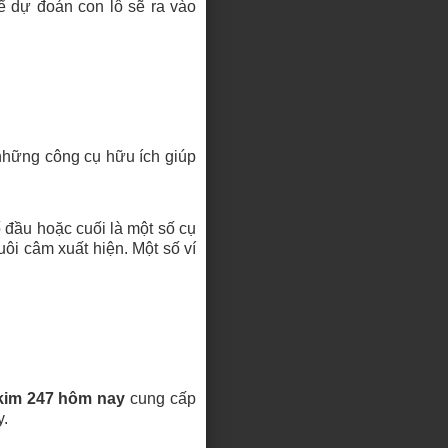
ể dự đoán con lô sẽ ra vào
những công cụ hữu ích giúp
 đầu hoặc cuối là một số cụ
ôi câm xuất hiện. Một số ví
kim 247 hôm nay
cung cấp
y.