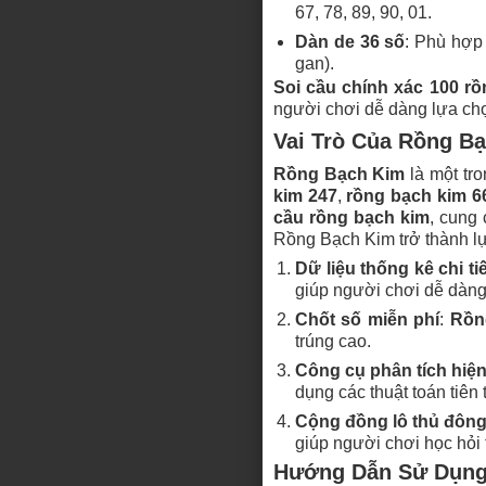
67, 78, 89, 90, 01.
Dàn de 36 số
: Phù hợp 
gan).
Soi cầu chính xác 100 r
người chơi dễ dàng lựa ch
Vai Trò Của Rồng B
Rồng Bạch Kim
là một tro
kim 247
,
rồng bạch kim 6
cầu rồng bạch kim
, cung
Rồng Bạch Kim trở thành l
Dữ liệu thống kê chi tiế
giúp người chơi dễ dàng
Chốt số miễn phí
:
Rồn
trúng cao.
Công cụ phân tích hiện
dụng các thuật toán tiên
Cộng đồng lô thủ đôn
giúp người chơi học hỏi 
Hướng Dẫn Sử Dụng