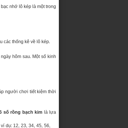
à bạc nhớ lô kép là một trong
u các thống kê về lô kép.
ô ngày hôm sau. Một số kinh
p người chơi tiết kiệm thời
6 số rồng bạch kim
là lựa
í dụ: 12, 23, 34, 45, 56,