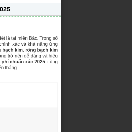
2025
ệt là tại miền Bắc. Trong số
 chính xác và khả năng ứng
g bạch kim
,
rồng bạch kim
àng trở nên dễ dàng và hiệu
 phí chuẩn xác 2025
, cùng
ến thắng.