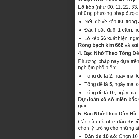
Lô kép
(như 00, 11, 22, 33,
những phương pháp được yê
Nếu đề về kép
00
, trong
Đầu hoặc đuôi
1 câm
, n
Lô kép
66
xuất hiện, ngà
Rồng bạch kim 666
và
soi
4. Bạc Nhớ Theo Tổng Đề
Phương pháp này dựa trên v
nghiệm phổ biến:
Tổng đề là
2
, ngày mai 
Tổng đề là
5
, ngày mai c
Tổng đề là
10
, ngày mai
Dự đoán xổ số miền bắc 
gian.
5. Bạc Nhớ Theo Dàn Đề
Các dàn đề như
dàn de r
chọn lý tưởng cho những ai
Dàn de 10 số
: Chọn 10 