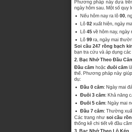
Phương pháp này dựa trên 
ngày hôm sau. Một số quy l
Nếu hôm nay ra lô
00
, n
Lô
02
xuất hiện, ngày ma
Lô
45
về hôm nay, ngày
Lô
99
ra, ngày mai thườ
Soi cầu 247 rồng bạch ki
bạn tra cứu và áp dụng các
2. Bạc Nhớ Theo Đầu Câ
Đầu câm
hoặc
đuôi câm
là
thể. Phương pháp này giúp 
dụ:
Đầu 0 câm
: Ngày mai đ
Đuôi 3 câm
: Khả năng 
Đuôi 5 câm
: Ngày mai 
Đầu 7 câm
: Thường xuấ
Các trang như
soi cầu rồ
thống kê chi tiết về đầu c
3. Bạc Nhớ Theo Lô Kép