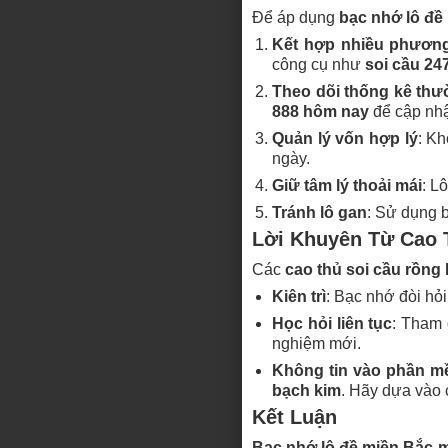
Để áp dụng
bạc nhớ lô đề
Kết hợp nhiều phươn
công cụ như
soi cầu 24
Theo dõi thống kê th
888 hôm nay
để cập nhậ
Quản lý vốn hợp lý
: Kh
ngày.
Giữ tâm lý thoải mái
: L
Tránh lô gan
: Sử dụng 
Lời Khuyên Từ Cao 
Các
cao thủ soi cầu rồng
Kiên trì
: Bạc nhớ đòi hỏi
Học hỏi liên tục
: Tham 
nghiệm mới.
Không tin vào phần m
bạch kim
. Hãy dựa vào 
Kết Luận
Bạc nhớ lô đề miền Bắc m