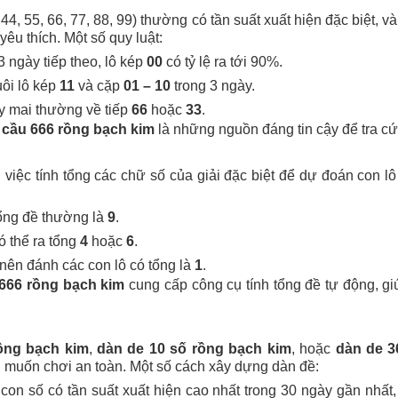
 44, 55, 66, 77, 88, 99) thường có tần suất xuất hiện đặc biệt, v
u thích. Một số quy luật:
 3 ngày tiếp theo, lô kép
00
có tỷ lệ ra tới 90%.
uôi lô kép
11
và cặp
01 – 10
trong 3 ngày.
y mai thường về tiếp
66
hoặc
33
.
 cầu 666 rồng bạch kim
là những nguồn đáng tin cậy để tra cứ
iệc tính tổng các chữ số của giải đặc biệt để dự đoán con l
tổng đề thường là
9
.
ó thể ra tổng
4
hoặc
6
.
 nên đánh các con lô có tổng là
1
.
666 rồng bạch kim
cung cấp công cụ tính tổng đề tự động, giú
ồng bạch kim
,
dàn de 10 số rồng bạch kim
, hoặc
dàn de 3
 muốn chơi an toàn. Một số cách xây dựng dàn đề:
con số có tần suất xuất hiện cao nhất trong 30 ngày gần nhất, v