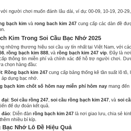
với người chơi muốn đánh lâu dài, ví dụ: 00-09, 10-19, 20-29,
ồng bạch kim
và
rong bach kim 247
cung cấp các dàn đề đượ
ọn.
ạch Kim Trong Soi Cầu Bạc Nhớ 2025
ng những thương hiệu soi cầu uy tín nhất tại Việt Nam, với c
66
,
rồng bạch kim 888
, và
rồng bạch kim 247 vip
. Đây là nơ
 cấp thông tin miễn phí và chính xác để hỗ trợ người chơi. Dư
ựa chọn hàng đầu:
t
:
Rồng bạch kim 247
cung cấp bảng thống kê tần suất lô tô, l
 áp dụng bạc nhớ.
g bạch kim chốt số hôm nay miễn phí hôm nay
mang đến c
 đại
:
Soi cầu rồng 247
,
soi cầu rồng bạch kim 247
, và
soi c
 tiến để dự đoán kết quả.
g đảo
: Diễn đàn
rồng bạch kim 247
là nơi giao lưu, chia sẻ ki
thêm nhiều bí kíp.
 Bạc Nhớ Lô Đề Hiệu Quả