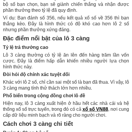
bộ số bạn chọn, bạn sẽ giành chiến thắng và nhận được
phần thưởng theo tỷ lệ đã quy định.
Ví dụ: Bạn đánh số 356, nếu kết quả xổ số về 356 thì bạn
thắng kèo. Đây là hình thức có độ khó cao hơn lô 2 số
nhưng phần thưởng xứng đáng.
Đặc điểm nổi bật của lô 3 càng
Tỷ lệ trả thưởng cao
Lô 3 càng thường có tỷ lệ ăn lên đến hàng trăm lần vốn
cược. Đây là điểm hấp dẫn khiến nhiều người lựa chọn
hình thức này.
Đòi hỏi độ chính xác tuyệt đối
Khác với lô 2 số, chỉ cần sai một số là bạn đã thua. Vì vậy, lô
3 càng mang tính thử thách lớn hơn nhiều.
Phổ biến trong cộng đồng chơi lô đề
Hiện nay, lô 3 càng xuất hiện ở hầu hết các nhà cái và hệ
thống xổ số trực tuyến, trong đó có cả
xổ số VN88
, nơi cung
cấp dữ liệu minh bạch và rõ ràng cho người chơi.
Cách chơi 3 càng chi tiết