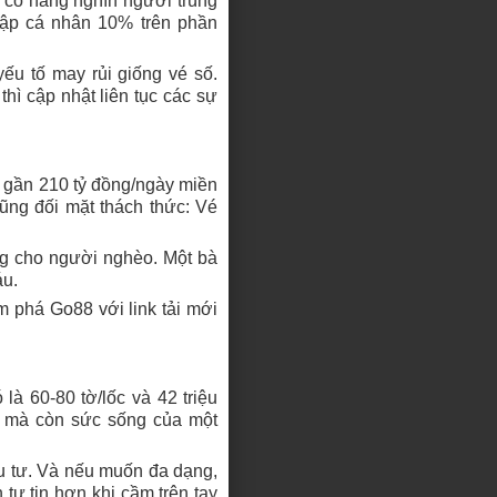
 có hàng nghìn người trúng
hập cá nhân 10% trên phần
yếu tố may rủi giống vé số.
hì cập nhật liên tục các sự
rả gần 210 tỷ đồng/ngày miền
ng đối mặt thách thức: Vé
ng cho người nghèo. Một bà
áu.
m phá Go88 với link tải mới
là 60-80 tờ/lốc và 42 triệu
ô mà còn sức sống của một
ầu tư. Và nếu muốn đa dạng,
 tự tin hơn khi cầm trên tay