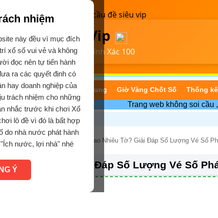
trách nhiệm
i Cầu Đề Siêu Vip
bsite này đều vì mục đích
 trí xổ số vui vẻ và không
Cầu 247 Rồng Bạch Kim Chính Xác 100
ười đọc nên tự tiến hành
đưa ra các quyết định có
ân hay doanh nghiệp của
Dàn Đề Khung
Dàn Lô Khung
Giờ Vàng Chốt Số
Thống k
ịu trách nhiệm cho những
Trang web không soi cầu , dự đoán x
ân nhắc trước khi chơi Xổ
 Ngày 7/8/2026
ơi lô đề vì đó là bất hợp
số do nhà nước phát hành
nghiệm xổ số
›
1 Lốc Vé Số Có Bao Nhiêu Tờ? Giải Đáp Số Lượng Vé Số Ph
"Ích nước, lợi nhà" nhé
Bao Nhiêu Tờ? Giải Đáp Số Lượng Vé Số Ph
NG Ý