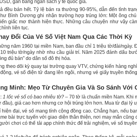
ỷ USD, gần bằng ngân sách y tế quốc gia.
cả đều bán hết. Tỷ lệ bán ra thường 90-95%, dẫn đến tình trạng
 như Bình Dương ghi nhận trường hợp trúng lớn: Một ông chú
 biến giấc mơ thành hiện thực. Những câu chuyện như vậy càng
hỉnh liên tục.
hay Đổi Của Vé Số Việt Nam Qua Các Thời Kỳ
những năm 1960 tại miền Nam, ban đầu chỉ 1 triệu tờ/đài/ngày.
 10 triệu tờ/ngày nhờ nhu cầu giải trí. Năm 2025 đánh dấu bư
hông đủ bán” do dân số đô thị hóa.
ừng theo dõi kỳ quay tại trường quay VTV, chứng kiến hàng ng
động, vé số điện tử đang lên ngôi, nhưng vé giấy truyền thốn
ng Minh: Mẹo Từ Chuyên Gia Và So Sánh Với G
ớ:
1 lốc vé số có bao nhiêu tờ?
– 70 tờ là chuẩn miền Nam. Khi 
 đầu), giá cao hơn nhưng cơ hội trúng lớn hơn. Mua từ đại lý uy 
rí hiện đại, vé số mang tính cộng đồng cao. Chẳng hạn, nếu bạ
ame bài trực tuyến với giao diện thân thiện, nơi may mắn cũng
người chơi có thể tải app chính thức để trải nghiệm, vé số truy