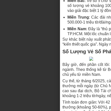
Miền Bắc
: Vé số 5 chữ 
số lượng vé khoảng 100.
vào giải đặc biệt 1 tỷ đồ
Miền Trung
: Các đài n
500.000-1 triệu tờ/đài/n
Miền Nam
: Đây là “thủ 
TP.HCM. Một lốc chuẩn là
Sự khác biệt này xuất phát
“kiến thiết quốc gia”. Ngày
Số Lượng Vé Số Phá
Bây giờ, đến phần cốt lõi
ngành. Theo thống kê từ Bộ
chủ yếu từ miền Nam.
Cụ thể, từ tháng 6/2025, 
thưởng mỗi ngày (từ Chủ Nhậ
cao sau đại dịch, Bộ Tài c
khoảng 1-2 triệu tờ/ngày, 
Tính toán đơn giản: Với 42 
thưởng (khoảng 50-60%), p