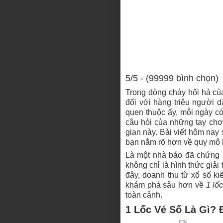
5/5 - (99999 bình chọn)
Trong dòng chảy hối hả của
đối với hàng triệu người d
quen thuộc ấy, mỗi ngày có
câu hỏi của những tay chơi
gian này. Bài viết hôm nay s
bạn nắm rõ hơn về quy mô k
Là một nhà báo đã chứng k
không chỉ là hình thức giả
đây, doanh thu từ xổ số ki
khám phá sâu hơn về
1 lố
toàn cảnh.
1 Lốc Vé Số Là Gì? 