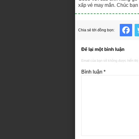
xấp vé may mắn. Chúc bạn s
Fac
Chia sẻ tới đồng bọn:
Để lại một bình luận
Email của bạn sẽ không được hiển thị 
Bình luận
*